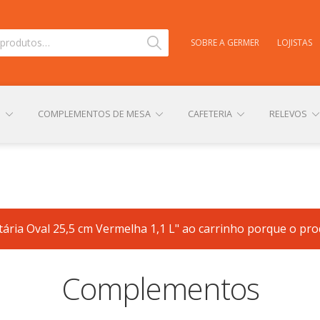
Pesquisar
SOBRE A GERMER
LOJISTAS
S
COMPLEMENTOS DE MESA
CAFETERIA
RELEVOS
TAS
CARRINHO
CENTRAL DE AJUDA
COMPRA E ENVIO
ária Oval 25,5 cm Vermelha 1,1 L" ao carrinho porque o prod
NHA CONTA
PERSONALIZAÇÃO DE PRODUTOS
POLÍTICA DE
Complementos