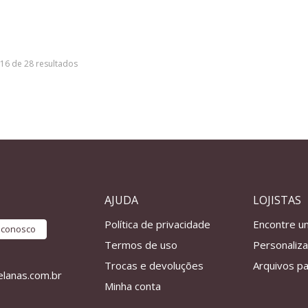
–16 de 28 resultados
AJUDA
LOJISTAS
Política de privacidade
Encontre u
e conosco
Termos de uso
Personaliz
Trocas e devoluções
Arquivos pa
lanas.com.br
Minha conta