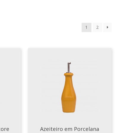
1
2
core
Azeiteiro em Porcelana