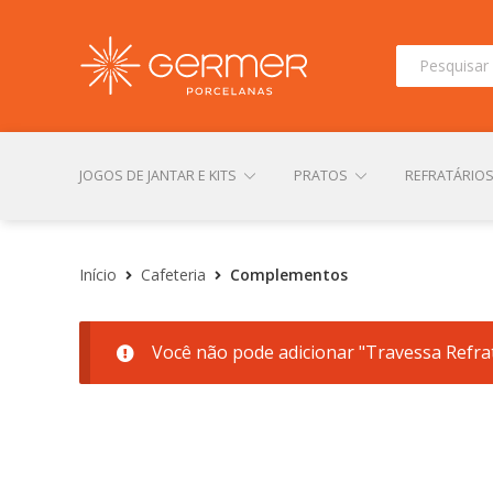
Pesquisar
por:
JOGOS DE JANTAR E KITS
PRATOS
REFRATÁRIO
INÍCIO
ÁREA DO LOJISTA
ARQUIVOS PARA LOJIS
Início
Cafeteria
Complementos
Você não pode adicionar "Travessa Refrat
CONTATO
FINALIZAR COMPRA
LOJA
MI
TERMOS DE USO
TROCAS E DEVOLUÇÕES