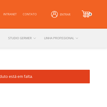
INTRANET
CONTATO
0
ENTRAR
it
e
m
STUDIO GERMER
LINHA PROFISSIONAL
CONHEÇA NOSSAS LOJAS FÍSICAS
uto está em falta.
 PRIVACIDADE
SOBRE A GERMER