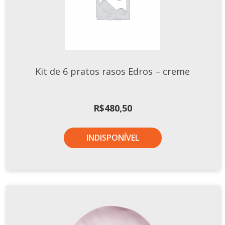
Tassel
STUDIO GERMER
Conceito
Origem
Kit de 6 pratos rasos Edros – creme
LINHA PROFISSIONAL
Buffet Pro
R$
480,50
Cubas
Finger Food
INDISPONÍVEL
Pratos
Quilo Certo
Cafeteria
Cafeteria Pro
Complementos
Xícaras E Canecas