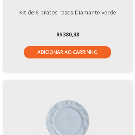
TERMOS DE USO
Complementos
Kit de 6 pratos rasos Diamante verde
Copos
TROCAS E DEVOLUÇÕES
Galheteiro
R$
380,38
Growler
Petisqueira
ADICIONAR AO CARRINHO
Prato Pizza
Sopeiras
Tigelas
Travessas
CAFETERIA
Canecas
Complementos
Decorados
Profissionais