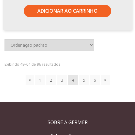
ADICIONAR AO CARRINHO
Exibindo 49–64 de 96 resultados
1
2
3
4
5
6
SOBRE A GERMER