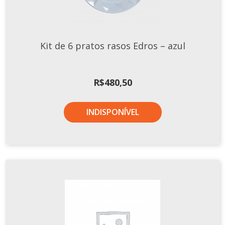
Xícaras E Pires
Cafeteria Pro
Kit de 6 pratos rasos Edros – azul
RELEVOS
Chevron
Cottage
R$
480,50
Diamante
Edros
INDISPONÍVEL
Laguna
Orgânico
Pingada
Plissan
Shell
Sinuosa
Tangram