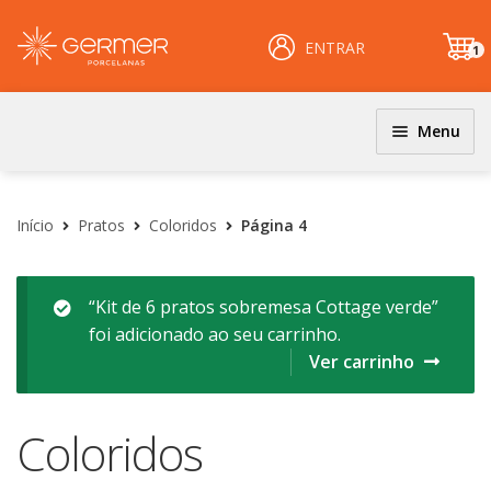
ENTRAR
1
it
e
m
Menu
JOGOS DE JANTAR E KITS
INÍCIO
Coloridos
Início
Pratos
Coloridos
Página 4
ÁREA DO LOJISTA
Decorados
Filetados
ARQUIVOS PARA LOJISTAS
“Kit de 6 pratos sobremesa Cottage verde”
foi adicionado ao seu carrinho.
PRATOS
CARRINHO
Ver carrinho
Clássicos
CENTRAL DE AJUDA
Coloridos
Coloridos
Decorados
PERGUNTAS FREQUENTES
Esmalte Reagentes