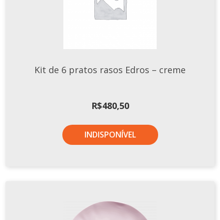
Tassel
STUDIO GERMER
Conceito
Origem
Kit de 6 pratos rasos Edros – creme
LINHA PROFISSIONAL
Buffet Pro
R$
480,50
Cubas
Finger Food
INDISPONÍVEL
Pratos
Quilo Certo
Cafeteria
Cafeteria Pro
Complementos
Xícaras E Canecas