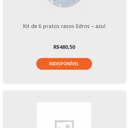
Xícaras E Pires
Cafeteria Pro
Kit de 6 pratos rasos Edros – azul
RELEVOS
Chevron
Cottage
R$
480,50
Diamante
Edros
INDISPONÍVEL
Laguna
Orgânico
Pingada
Plissan
Shell
Sinuosa
Tangram