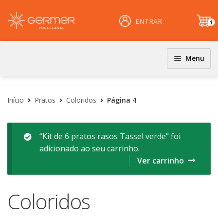
ENTRAR
1
it
e
m
Menu
JOGOS DE JANTAR E KITS
INÍCIO
Coloridos
Início
Pratos
Coloridos
Página 4
ÁREA DO LOJISTA
Decorados
Filetados
ARQUIVOS PARA LOJISTAS
“Kit de 6 pratos rasos Tassel verde” foi
adicionado ao seu carrinho.
PRATOS
CARRINHO
Ver carrinho
Clássicos
CENTRAL DE AJUDA
Coloridos
Coloridos
Decorados
PERGUNTAS FREQUENTES
Esmalte Reagentes