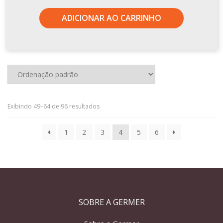
ADICIONAR AO CARRINHO
Exibindo 49–64 de 96 resultados
1
2
3
4
5
6
SOBRE A GERMER