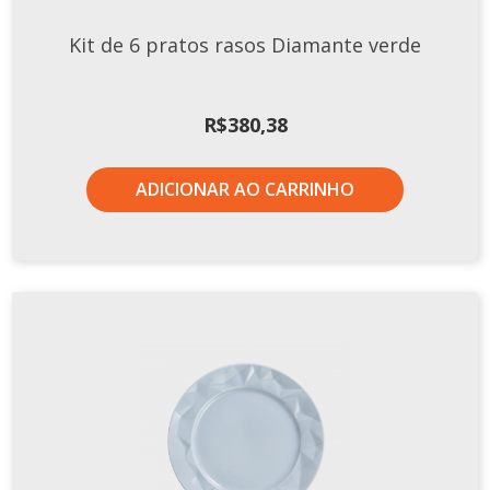
TERMOS DE USO
Complementos
Kit de 6 pratos rasos Diamante verde
Copos
TROCAS E DEVOLUÇÕES
Galheteiro
R$
380,38
Growler
Petisqueira
ADICIONAR AO CARRINHO
Prato Pizza
Sopeiras
Tigelas
Travessas
CAFETERIA
Canecas
Complementos
Decorados
Profissionais