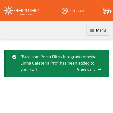
ENTRAR
1
it
e
m
Menu
HOME
ÁREA DO LOJISTA – ENGLISH
“Bule com Porta Filtro Integrado Ameixa
Linha Cafeteria Pro” has been added to
ARQUIVOS PARA LOJISTAS – ENGLISH
your cart.
View cart
CARRINHO – ENGLISH
CENTRAL DE AJUDA – ENGLISH
PERGUNTAS FREQUENTES – ENGLISH