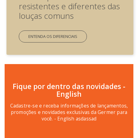
resistentes e diferentes das
louças comuns
ENTENDA OS DIFERENCIAIS
Fique por dentro das novidades -
English
Cadastre-se e receba informações de lançamentos,
promoções e novidades exclusivas da Germer para
você. - English asdassad