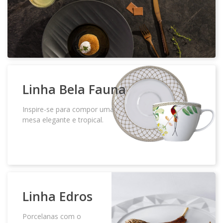
TERMOS DE USO – ENGLISH
TROCAS E DEVOLUÇÕES – ENGLISH
Linha
Bela Fauna
Inspire-se para compor uma
mesa elegante e tropical.
Linha
Edros
Porcelanas com o