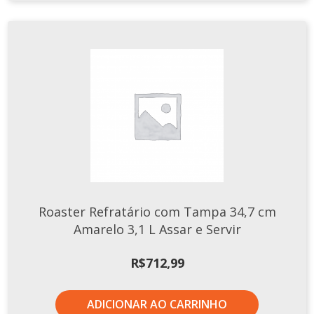
TERMOS DE USO
Complementos
Copos
TROCAS E DEVOLUÇÕES
Galheteiro
Growler
Petisqueira
Prato Pizza
Sopeiras
Tigelas
Travessas
Roaster Refratário com Tampa 34,7 cm
CAFETERIA
Amarelo 3,1 L Assar e Servir
Canecas
R$
712,99
Complementos
Decorados
ADICIONAR AO CARRINHO
Profissionais