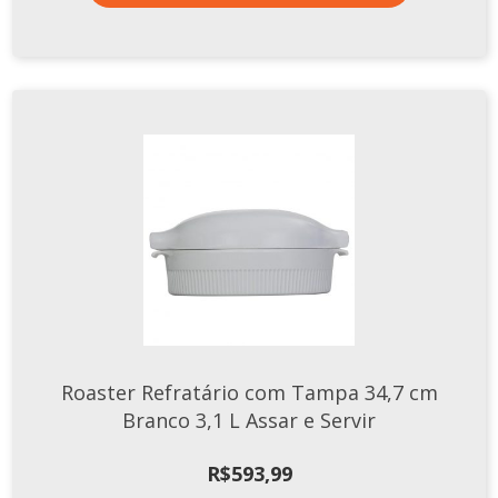
Xícaras E Pires
Cafeteria Pro
RELEVOS
Chevron
Cottage
Diamante
Edros
Laguna
Orgânico
Pingada
Plissan
Roaster Refratário com Tampa 34,7 cm
Shell
Branco 3,1 L Assar e Servir
Sinuosa
R$
593,99
Tangram