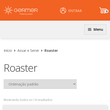
ENTRAR
0
it
e
m
Menu
JOGOS DE JANTAR E KITS
INÍCIO
Coloridos
Início
Assar e Servir
Roaster
ÁREA DO LOJISTA
Decorados
Roaster
Filetados
ARQUIVOS PARA LOJISTAS
PRATOS
CARRINHO
Clássicos
CENTRAL DE AJUDA
Coloridos
Decorados
Mostrando todos os 14 resultados
PERGUNTAS FREQUENTES
Esmalte Reagentes