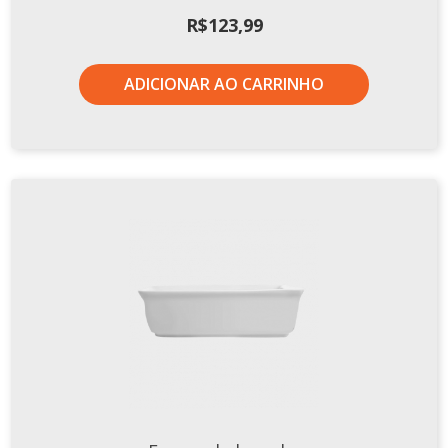
Xícaras E Pires
R$
123,99
Cafeteria Pro
ADICIONAR AO CARRINHO
RELEVOS
Chevron
Cottage
Diamante
Edros
Laguna
Orgânico
Pingada
Plissan
Shell
Sinuosa
Tangram