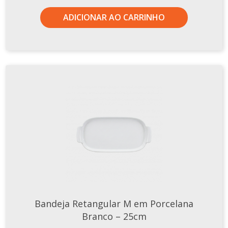
TERMOS DE USO
Complementos
ADICIONAR AO CARRINHO
Copos
TROCAS E DEVOLUÇÕES
Galheteiro
Growler
Petisqueira
Prato Pizza
Sopeiras
Tigelas
Travessas
CAFETERIA
Canecas
Complementos
Bandeja Retangular M em Porcelana
Decorados
Branco – 25cm
Profissionais