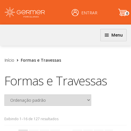
ENTRAR
0
it
e
m
Menu
JOGOS DE JANTAR E KITS
INÍCIO
Coloridos
Início
Formas e Travessas
ÁREA DO LOJISTA
Decorados
Formas e Travessas
Filetados
ARQUIVOS PARA LOJISTAS
PRATOS
CARRINHO
Clássicos
CENTRAL DE AJUDA
Coloridos
Decorados
Exibindo 1–16 de 127 resultados
PERGUNTAS FREQUENTES
Esmalte Reagentes