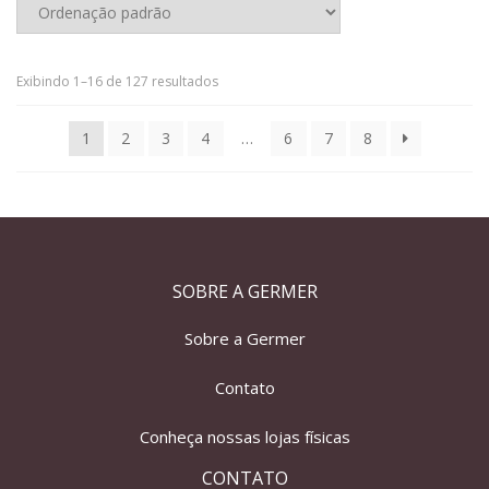
Exibindo 1–16 de 127 resultados
1
2
3
4
…
6
7
8
SOBRE A GERMER
Sobre a Germer
Contato
Conheça nossas lojas físicas
CONTATO