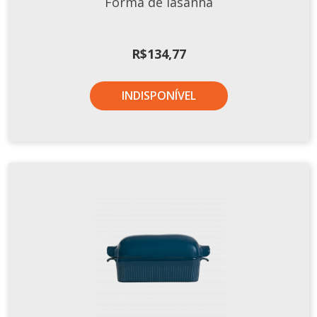
Forma de lasanha
Tassel
STUDIO GERMER
R$
134,77
Conceito
Origem
INDISPONÍVEL
LINHA PROFISSIONAL
Buffet Pro
Cubas
Finger Food
Pratos
Quilo Certo
Cafeteria
Cafeteria Pro
Complementos
Xícaras E Canecas