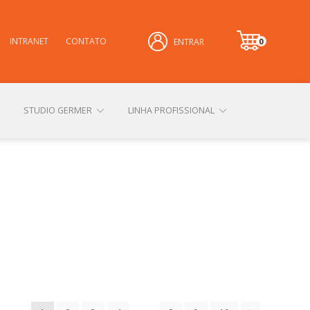
INTRANET
CONTATO
0
ENTRAR
it
e
m
STUDIO GERMER
LINHA PROFISSIONAL
CONHEÇA NOSSAS LOJAS FÍSICAS
 PRIVACIDADE
SOBRE A GERMER