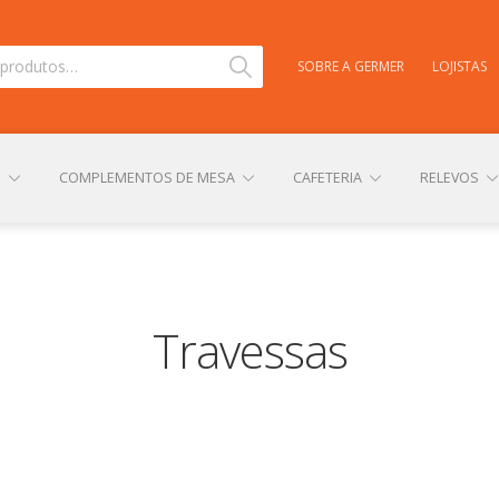
Pesquisar
SOBRE A GERMER
LOJISTAS
S
COMPLEMENTOS DE MESA
CAFETERIA
RELEVOS
TAS
CARRINHO
CENTRAL DE AJUDA
COMPRA E ENVIO
Travessas
NHA CONTA
PERSONALIZAÇÃO DE PRODUTOS
POLÍTICA DE