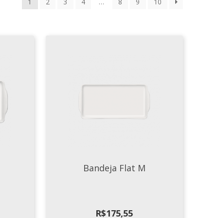
1
2
3
4
…
8
9
10
Bandeja Flat M
R$
175,55