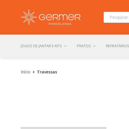
Pesquisar
por:
JOGOS DE JANTAR E KITS
PRATOS
REFRATÁRIO
INÍCIO
ÁREA DO LOJISTA
ARQUIVOS PARA LOJIS
Início
Travessas
CONTATO
FINALIZAR COMPRA
LOJA
MI
TERMOS DE USO
TROCAS E DEVOLUÇÕES