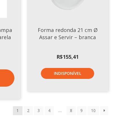
Tampa
Forma redonda 21 cm Ø
arela
Assar e Servir – branca
R$
155,41
INDISPONÍVEL
1
2
3
4
…
8
9
10