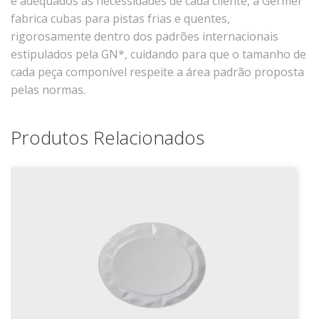
e adequados às necessidades de cada cliente, a Germer
Xícaras E Pires
fabrica cubas para pistas frias e quentes,
rigorosamente dentro dos padrões internacionais
Cafeteria Pro
estipulados pela GN*, cuidando para que o tamanho de
RELEVOS
cada peça componível respeite a área padrão proposta
pelas normas.
Chevron
Cottage
Produtos Relacionados
Diamante
Edros
Laguna
Orgânico
Pingada
Plissan
Shell
Sinuosa
Tangram