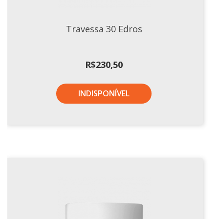
Tassel
STUDIO GERMER
Travessa 30 Edros
Conceito
Origem
R$
230,50
LINHA PROFISSIONAL
INDISPONÍVEL
Buffet Pro
Cubas
Finger Food
Pratos
Quilo Certo
Cafeteria
Cafeteria Pro
Complementos
Xícaras E Canecas