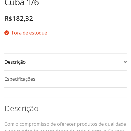
Cuba 1/6
TERMOS DE USO
Complementos
R$
182,32
Copos
TROCAS E DEVOLUÇÕES
Galheteiro
Fora de estoque
Growler
Petisqueira
Prato Pizza
Sopeiras
Descrição
Tigelas
Especificações
Travessas
CAFETERIA
Canecas
Descrição
Complementos
Decorados
Com o compromisso de oferecer produtos de qualidade
Profissionais