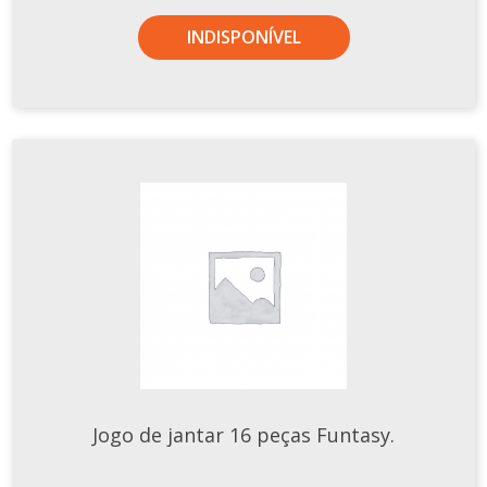
TERMOS DE USO
Complementos
INDISPONÍVEL
Copos
TROCAS E DEVOLUÇÕES
Galheteiro
Growler
Petisqueira
Prato Pizza
Sopeiras
Tigelas
Travessas
CAFETERIA
Canecas
Complementos
Jogo de jantar 16 peças Funtasy.
Decorados
Profissionais