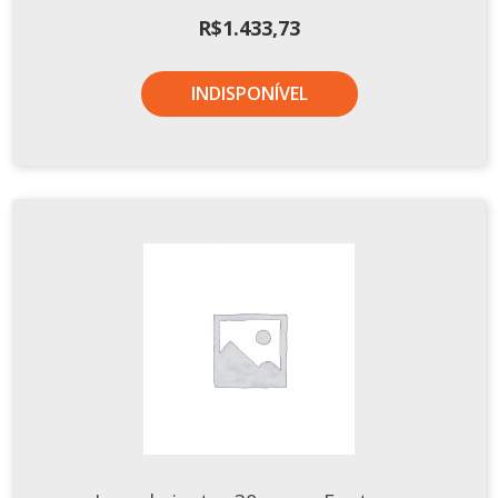
Xícaras E Pires
R$
1.433,73
Cafeteria Pro
INDISPONÍVEL
RELEVOS
Chevron
Cottage
Diamante
Edros
Laguna
Orgânico
Pingada
Plissan
Shell
Sinuosa
Tangram