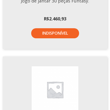
Jogo de jantar 30 peças Funtasy.
Tassel
STUDIO GERMER
R$
2.460,93
Conceito
Origem
INDISPONÍVEL
LINHA PROFISSIONAL
Buffet Pro
Cubas
Finger Food
Pratos
Quilo Certo
Cafeteria
Cafeteria Pro
Complementos
Xícaras E Canecas