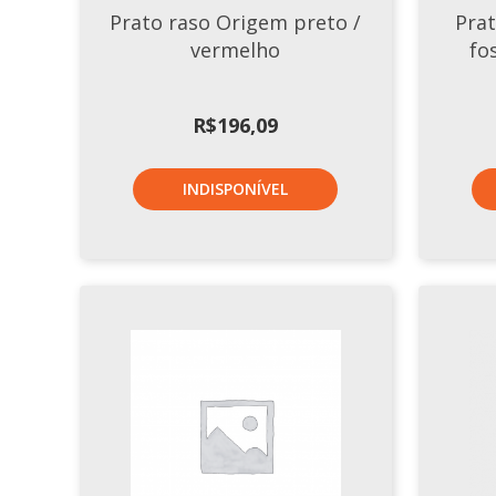
Prato raso Origem preto /
Pra
vermelho
fo
R$
196,09
INDISPONÍVEL