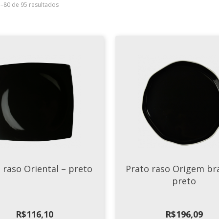
5–80 de 95 resultados
 raso Oriental – preto
Prato raso Origem br
preto
R$
116,10
R$
196,09