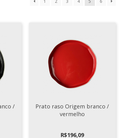
1
2
3
4
5
6
anco /
Prato raso Origem branco /
vermelho
R$
196,09