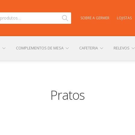
Pesquisar
SOBRE A GERMER
LOJISTAS
S
COMPLEMENTOS DE MESA
CAFETERIA
RELEVOS
TAS
CARRINHO
CENTRAL DE AJUDA
COMPRA E ENVIO
Pratos
NHA CONTA
PERSONALIZAÇÃO DE PRODUTOS
POLÍTICA DE