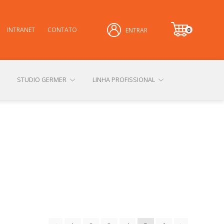
INTRANET
CONTATO
0
ENTRAR
it
e
m
STUDIO GERMER
LINHA PROFISSIONAL
CONHEÇA NOSSAS LOJAS FÍSICAS
 PRIVACIDADE
SOBRE A GERMER