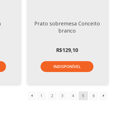
a
Prato sobremesa Conceito
branco
R$
129,10
INDISPONÍVEL
1
2
3
4
5
6