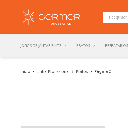
Pesquisar
por:
JOGOS DE JANTAR E KITS
PRATOS
REFRATÁRIO
INÍCIO
ÁREA DO LOJISTA
ARQUIVOS PARA LOJIS
Início
Linha Profissional
Pratos
Página 5
CONTATO
FINALIZAR COMPRA
LOJA
MI
TERMOS DE USO
TROCAS E DEVOLUÇÕES