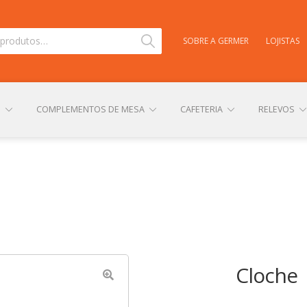
Pesquisar
SOBRE A GERMER
LOJISTAS
S
COMPLEMENTOS DE MESA
CAFETERIA
RELEVOS
TAS
CARRINHO
CENTRAL DE AJUDA
COMPRA E ENVIO
NHA CONTA
PERSONALIZAÇÃO DE PRODUTOS
POLÍTICA DE
Cloche