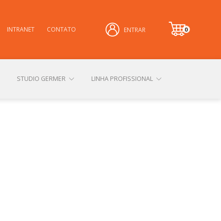
INTRANET
CONTATO
0
ENTRAR
it
e
m
STUDIO GERMER
LINHA PROFISSIONAL
CONHEÇA NOSSAS LOJAS FÍSICAS
 PRIVACIDADE
SOBRE A GERMER