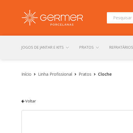
Pesquisar
por:
JOGOS DE JANTAR E KITS
PRATOS
REFRATÁRIO
INÍCIO
ÁREA DO LOJISTA
ARQUIVOS PARA LOJIS
Início
Linha Profissional
Pratos
Cloche
CONTATO
FINALIZAR COMPRA
LOJA
MI
Voltar
TERMOS DE USO
TROCAS E DEVOLUÇÕES