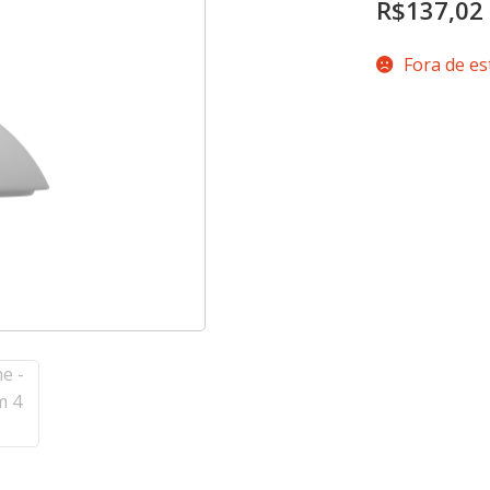
R$
137,02
Fora de e