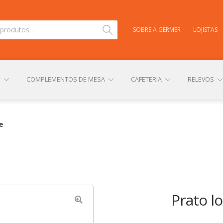
Pesquisar
SOBRE A GERMER
LOJISTAS
S
COMPLEMENTOS DE MESA
CAFETERIA
RELEVOS
TAS
CARRINHO
CENTRAL DE AJUDA
COMPRA E ENVIO
e
NHA CONTA
PERSONALIZAÇÃO DE PRODUTOS
POLÍTICA DE
Prato l