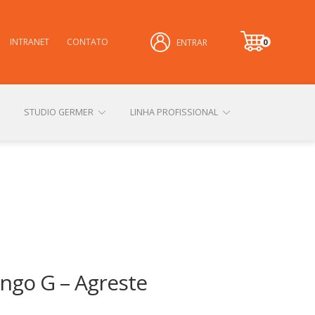
INTRANET
CONTATO
0
ENTRAR
it
e
m
STUDIO GERMER
LINHA PROFISSIONAL
CONHEÇA NOSSAS LOJAS FÍSICAS
 PRIVACIDADE
SOBRE A GERMER
ongo G – Agreste