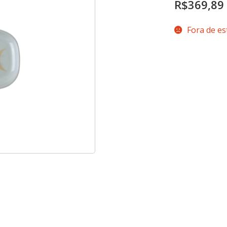
R$
369,89
Fora de e