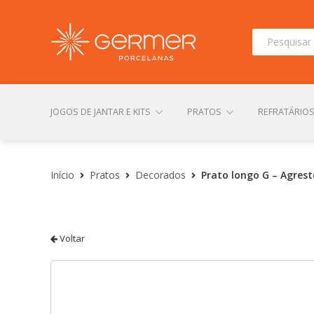
Pesquisar
por:
JOGOS DE JANTAR E KITS
PRATOS
REFRATÁRIO
INÍCIO
ÁREA DO LOJISTA
ARQUIVOS PARA LOJIS
Início
Pratos
Decorados
Prato longo G – Agrest
CONTATO
FINALIZAR COMPRA
LOJA
MI
Voltar
TERMOS DE USO
TROCAS E DEVOLUÇÕES