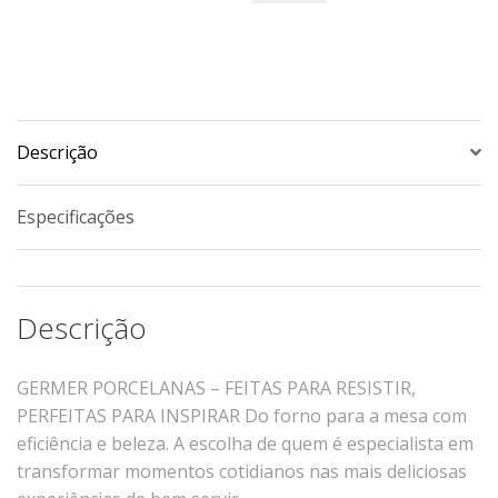
1,1
Xícaras E Pires
L
Cafeteria Pro
quantidade
RELEVOS
Chevron
Descrição
Cottage
Diamante
Especificações
Edros
Laguna
Orgânico
Descrição
Pingada
Plissan
GERMER PORCELANAS – FEITAS PARA RESISTIR,
Shell
PERFEITAS PARA INSPIRAR
Do forno para a mesa com
eficiência e beleza.
A escolha de quem é especialista em
Sinuosa
transformar momentos cotidianos nas mais deliciosas
Tangram