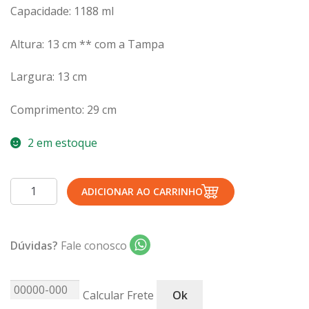
Capacidade: 1188 ml
TERMOS DE USO
Complementos
Copos
Altura: 13 cm ** com a Tampa
TROCAS E DEVOLUÇÕES
Galheteiro
Largura: 13 cm
Growler
Petisqueira
Comprimento: 29 cm
Prato Pizza
2 em estoque
Sopeiras
Tigelas
Forma
Travessas
ADICIONAR AO CARRINHO
de
CAFETERIA
Pão
com
Canecas
Dúvidas?
Fale conosco
Tampa
Complementos
Refratária
Decorados
29cm
Calcular Frete
Ok
Profissionais
Vermelha