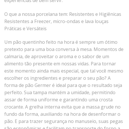
experiências de bem servir.
Tassel
O que a nossa porcelana tem:
Resistentes e Higiênicas
STUDIO GERMER
Resistentes a Freezer, micro-ondas e lava louças
Conceito
Práticas e Versáteis
Origem
Um pão quentinho feito na hora é sempre um ótimo
LINHA PROFISSIONAL
pretexto para uma boa conversa à mesa. Momentos de
calmaria, de aproveitar o aroma e o sabor de um
Buffet Pro
alimento tão presente em nossas vidas. Para tornar
Cubas
este momento ainda mais especial, que tal você mesmo
Finger Food
escolher os ingredientes e preparar o seu pão? A
Pratos
forma de pão Germer é ideal para que o resultado seja
perfeito. Sua tampa mantém a umidade, permitindo
Quilo Certo
assar de forma uniforme e garantindo uma crosta
Cafeteria
crocante. A grelha interna evita que a massa grude no
Cafeteria Pro
fundo da forma, auxiliando na hora de desenformar o
Complementos
pão. E para trazer segurança no manuseio, suas pegas
Xícaras E Canecas
são ergonômicas e facilitam no transporte do forno a