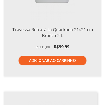
Travessa Refratária Quadrada 21×21 cm
Branca 2 L
O
O
R$
99,99
R$
115,00
preço
preço
original
atual
ADICIONAR AO CARRINHO
era:
é:
R$115,00.
R$99,99.