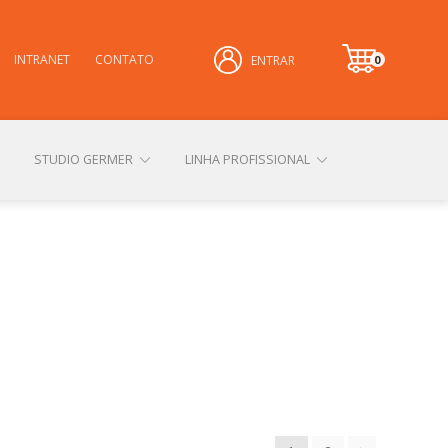
INTRANET
CONTATO
0
ENTRAR
it
e
m
STUDIO GERMER
LINHA PROFISSIONAL
CONHEÇA NOSSAS LOJAS FÍSICAS
 PRIVACIDADE
SOBRE A GERMER