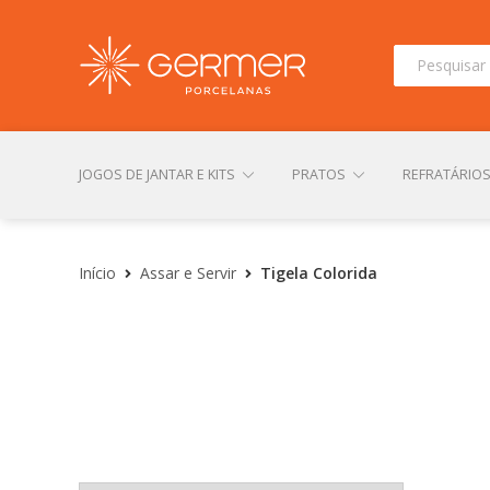
Pesquisar
por:
JOGOS DE JANTAR E KITS
PRATOS
REFRATÁRIO
INÍCIO
ÁREA DO LOJISTA
ARQUIVOS PARA LOJIS
Início
Assar e Servir
Tigela Colorida
CONTATO
FINALIZAR COMPRA
LOJA
MI
TERMOS DE USO
TROCAS E DEVOLUÇÕES