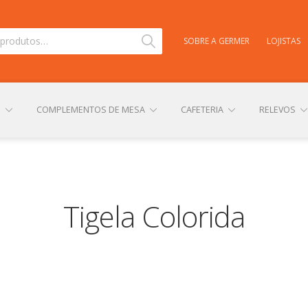
Pesquisar
SOBRE A GERMER
LOJISTAS
S
COMPLEMENTOS DE MESA
CAFETERIA
RELEVOS
TAS
CARRINHO
CENTRAL DE AJUDA
COMPRA E ENVIO
Tigela Colorida
NHA CONTA
PERSONALIZAÇÃO DE PRODUTOS
POLÍTICA DE