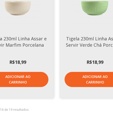
la 230ml Linha Assar e
Tigela 230ml Linha As
vir Marfim Porcelana
Servir Verde Chá Por
R$
18,99
R$
18,99
ADICIONAR AO
ADICIONAR AO
CARRINHO
CARRINHO
–16 de 19 resultados