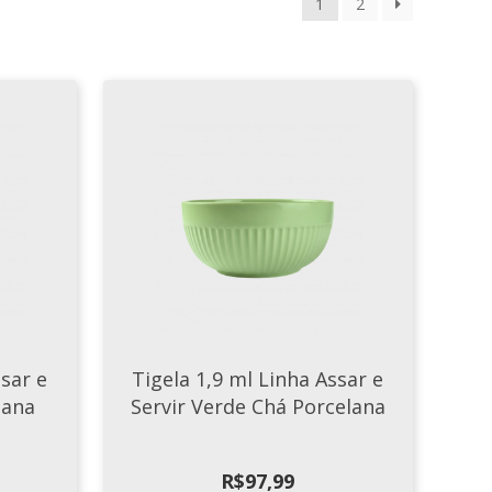
1
2
ssar e
Tigela 1,9 ml Linha Assar e
lana
Servir Verde Chá Porcelana
R$
97,99