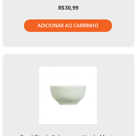
Xícaras E Pires
R$
30,99
Cafeteria Pro
ADICIONAR AO CARRINHO
RELEVOS
Chevron
Cottage
Diamante
Edros
Laguna
Orgânico
Pingada
Plissan
Shell
Sinuosa
Tangram