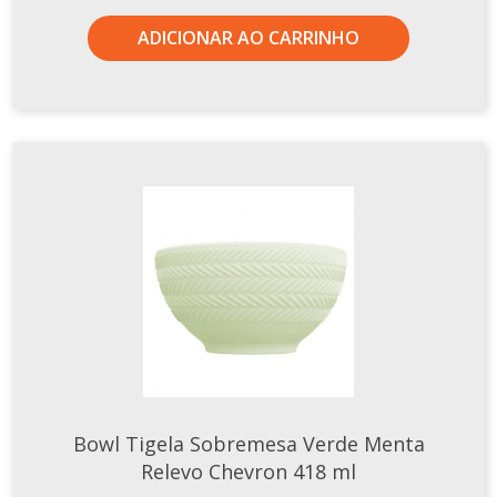
TERMOS DE USO
Complementos
ADICIONAR AO CARRINHO
Copos
TROCAS E DEVOLUÇÕES
Galheteiro
Growler
Petisqueira
Prato Pizza
Sopeiras
Tigelas
Travessas
CAFETERIA
Canecas
Complementos
Bowl Tigela Sobremesa Verde Menta
Decorados
Relevo Chevron 418 ml
Profissionais