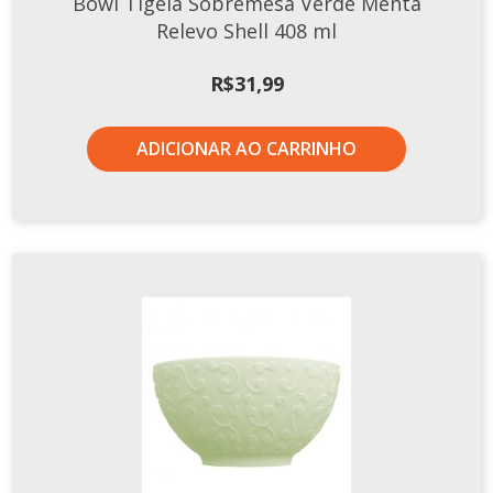
Bowl Tigela Sobremesa Verde Menta
Tassel
Relevo Shell 408 ml
STUDIO GERMER
R$
31,99
Conceito
Origem
ADICIONAR AO CARRINHO
LINHA PROFISSIONAL
Buffet Pro
Cubas
Finger Food
Pratos
Quilo Certo
Cafeteria
Cafeteria Pro
Complementos
Xícaras E Canecas