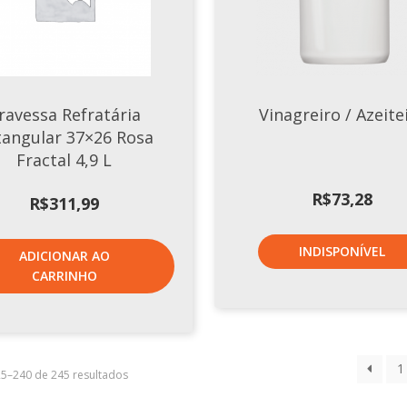
ravessa Refratária
Vinagreiro / Azeite
tangular 37×26 Rosa
Fractal 4,9 L
R$
73,28
R$
311,99
INDISPONÍVEL
ADICIONAR AO
CARRINHO
1
25–240 de 245 resultados