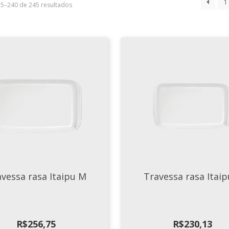
1
25–240 de 245 resultados
vessa rasa Itaipu M
Travessa rasa Itaip
R$
256,75
R$
230,13