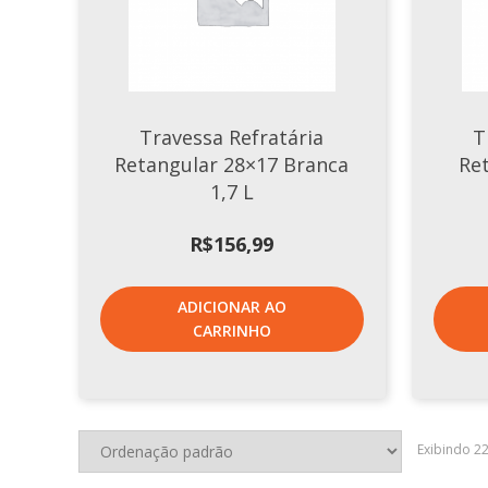
Travessa Refratária
T
Retangular 28×17 Branca
Re
1,7 L
R$
156,99
ADICIONAR AO
CARRINHO
Exibindo 2