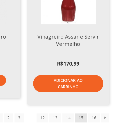
iro
Vinagreiro Assar e Servir
Vermelho
R$
170,99
ADICIONAR AO
CARRINHO
2
3
…
12
13
14
15
16