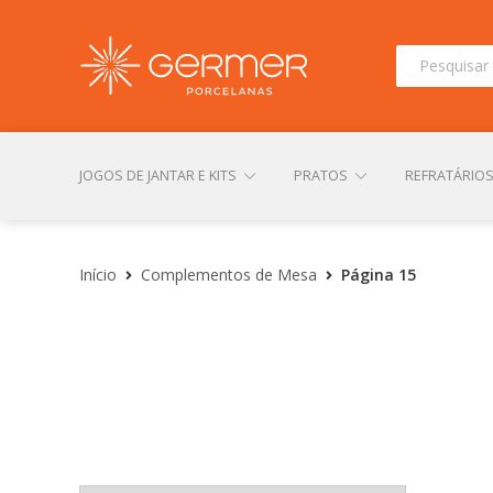
Pesquisar
por:
JOGOS DE JANTAR E KITS
PRATOS
REFRATÁRIO
INÍCIO
ÁREA DO LOJISTA
ARQUIVOS PARA LOJIS
Início
Complementos de Mesa
Página 15
CONTATO
FINALIZAR COMPRA
LOJA
MI
TERMOS DE USO
TROCAS E DEVOLUÇÕES