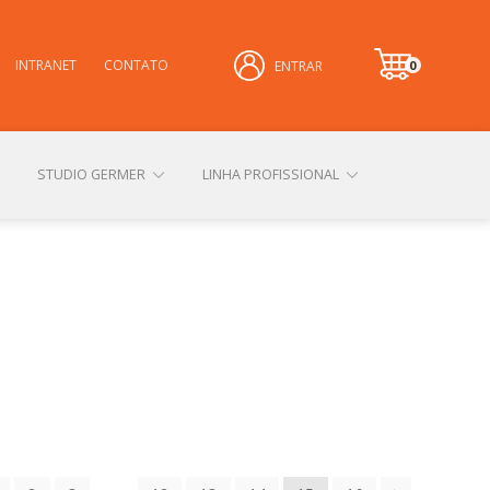
INTRANET
CONTATO
0
ENTRAR
it
e
m
STUDIO GERMER
LINHA PROFISSIONAL
CONHEÇA NOSSAS LOJAS FÍSICAS
 PRIVACIDADE
SOBRE A GERMER