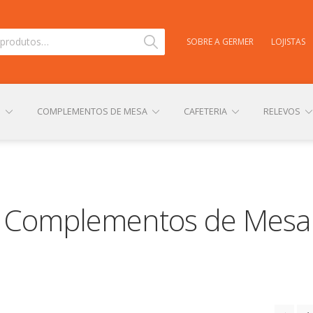
Pesquisar
SOBRE A GERMER
LOJISTAS
S
COMPLEMENTOS DE MESA
CAFETERIA
RELEVOS
TAS
CARRINHO
CENTRAL DE AJUDA
COMPRA E ENVIO
Complementos de Mesa
NHA CONTA
PERSONALIZAÇÃO DE PRODUTOS
POLÍTICA DE