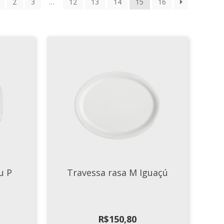
2
3
…
12
13
14
15
16
u P
Travessa rasa M Iguaçú
R$
150,80