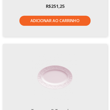
Xícaras E Pires
R$
251,25
Cafeteria Pro
ADICIONAR AO CARRINHO
RELEVOS
Chevron
Cottage
Diamante
Edros
Laguna
Orgânico
Pingada
Plissan
Shell
Sinuosa
Tangram