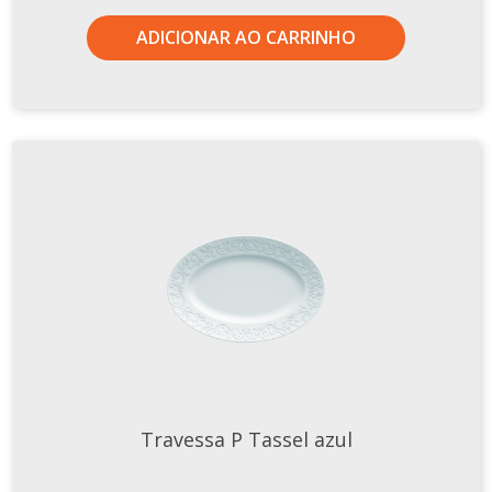
TERMOS DE USO
Complementos
ADICIONAR AO CARRINHO
Copos
TROCAS E DEVOLUÇÕES
Galheteiro
Growler
Petisqueira
Prato Pizza
Sopeiras
Tigelas
Travessas
CAFETERIA
Canecas
Complementos
Travessa P Tassel azul
Decorados
Profissionais