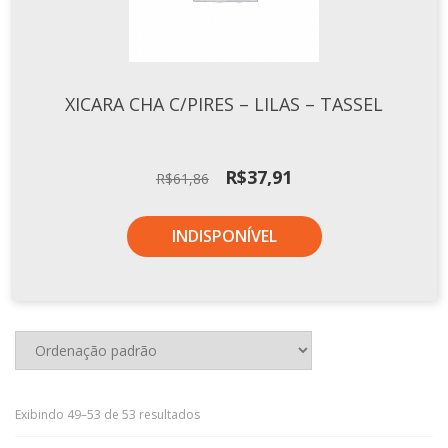
XICARA CHA C/PIRES – LILAS – TASSEL
O
O
R$
37,91
R$
61,86
preço
preço
original
atual
INDISPONÍVEL
era:
é:
R$61,86.
R$37,91.
Exibindo 49–53 de 53 resultados