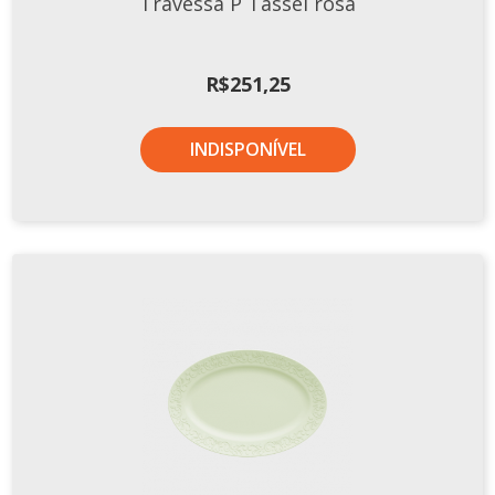
Travessa P Tassel rosa
Tassel
STUDIO GERMER
R$
251,25
Conceito
Origem
INDISPONÍVEL
LINHA PROFISSIONAL
Buffet Pro
Cubas
Finger Food
Pratos
Quilo Certo
Cafeteria
Cafeteria Pro
Complementos
Xícaras E Canecas