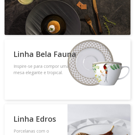
TERMOS DE USO – ENGLISH
TROCAS E DEVOLUÇÕES – ENGLISH
Linha
Bela Fauna
Inspire-se para compor uma
mesa elegante e tropical.
Linha
Edros
Porcelanas com o