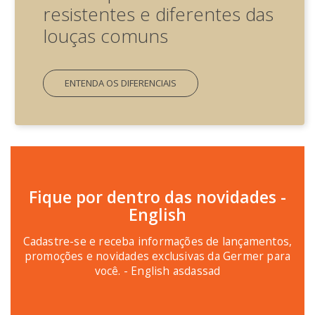
resistentes e diferentes das
louças comuns
ENTENDA OS DIFERENCIAIS
Fique por dentro das novidades -
English
Cadastre-se e receba informações de lançamentos,
promoções e novidades exclusivas da Germer para
você. - English asdassad