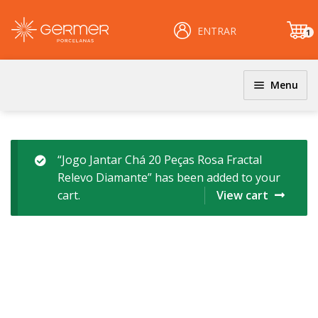
ENTRAR
1
it
e
m
Menu
HOME
ÁREA DO LOJISTA – ENGLISH
“Jogo Jantar Chá 20 Peças Rosa Fractal
Relevo Diamante” has been added to your
ARQUIVOS PARA LOJISTAS – ENGLISH
cart.
View cart
CARRINHO – ENGLISH
CENTRAL DE AJUDA – ENGLISH
PERGUNTAS FREQUENTES – ENGLISH