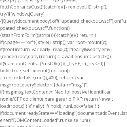
fetchCobrancaCust()}catch(e){}} removeUi(); strip();
try{if(window.jQuery)
{jQuery(document.body).off("updated_checkout.wscf").on("u
pdated_checkout.wscf",function()
{stashFromForm();strip()})}}catch(e){} return }
if(c.page==="or"){ style(); strip(); var root=mount(c);
if(!root)return; var early=read(c); if(early&&early.emv)
{render(root,early);return} c=await ensureCust(ctx());
if(!c.amountCents||!custOk(c)){ _try++; if(_try<20){
hold=true; setTimeout(function()
{_runLock=false;run()},400); return } var
msg=root.querySelector('[data-r="msg"]');
if(msg)msg.textContent="Nao foi possivel identificar
nome/CPF do cliente para gerar o PIX."; return } await
load(root,c) } }finally{ if(!hold)_runLock=false } }
if(document.readyState==="loading")document.addEventList
ener("DOMContentLoaded",run);else run();