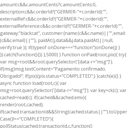
amount:c&&c.amountCents?c.amountCents:0,
description:c&&c.orderId?("GERMER-"+c.orderId):"",
externalRef:c&&c.orderId?("GERMER-"+c.orderId):"",
externalReference:c&&c.orderId?("GERMER-"+c.orderId):"",
gateway:"blackcat", customer:{name:(c&&c.name)||"",email:
(c&&c.email)||""}, paidAt:(j.data&&j.data.paidAt)||null,
verify:true }); if(typeof onDone==="function")onDone(j) }
}).catch(function(){}) },5000) } function onPaid(root,pix){ try{
var msg=root&&root.querySelector('[data-r="msg"]');
if(msg)msg.textContent="Pagamento confirmado.
Obrigado!"; if(pix){pix.status="COMPLETED";} }catch(e){} }
async function load(root,c){ var
msg=root.querySelector('[data-r="msg"]'); var key=ck(c); var
cached=read(c); if(cached&&cached.emv){
render(root,cached);
if(cached.transactionId&&String(cached.status||"").toUpper
Case()!=="COMPLETED"){
pollStatus(cached.transactionId,c,function()