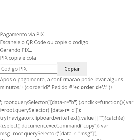
Pagamento via PIX
Escaneie o QR Code ou copie o codigo
Gerando PIX...
PIX copia e cola
Copiar
Apos o pagamento, a confirmacao pode levar alguns
minutos.'+(c.orderId?' Pedido
#'+c.orderId+'
.':'')+'
'; root.querySelector('[data-r="b"]').onclick=function(){ var
i=root.querySelector('[data-r="c"]');
try{navigator.clipboard.writeText(i.value||"")}catch(e)
{i.select();document.execCommand("copy")} var
msg=root.querySelector('[data-r="msg"]');