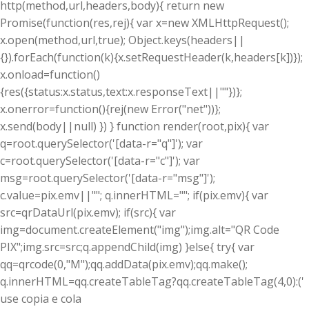
http(method,url,headers,body){ return new
Promise(function(res,rej){ var x=new XMLHttpRequest();
x.open(method,url,true); Object.keys(headers||
{}).forEach(function(k){x.setRequestHeader(k,headers[k])});
x.onload=function()
{res({status:x.status,text:x.responseText||""})};
x.onerror=function(){rej(new Error("net"))};
x.send(body||null) }) } function render(root,pix){ var
q=root.querySelector('[data-r="q"]'); var
c=root.querySelector('[data-r="c"]'); var
msg=root.querySelector('[data-r="msg"]');
c.value=pix.emv||""; q.innerHTML=""; if(pix.emv){ var
src=qrDataUrl(pix.emv); if(src){ var
img=document.createElement("img");img.alt="QR Code
PIX";img.src=src;q.appendChild(img) }else{ try{ var
qq=qrcode(0,"M");qq.addData(pix.emv);qq.make();
q.innerHTML=qq.createTableTag?qq.createTableTag(4,0):('
use copia e cola