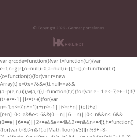
© Copyright 2026 - Germer porcelanas
var qrcode=function(){var t=function(t,r){var
e=t,n=g[r],o=null,i=0,a=null,u=[],f={},c=function(t,r)
{o=function(t){for(var r=new
Array(t),e=0;e
=7&&v(t),null==a&&
(a=p(e,n,u)),w(a,r)},l=function(t,r){for(var e=-1;e<=7;e+=1)if(!
(t+e<=-1||i<=t+e))for(var
n=-1;n<=7;n+=1)r+n<=-1||i<=r+n||(o[t+e]
[r+n]=0<=e&&e<=6&&(0==n||6==n)||0<=n&&n<=6&&
(0==e||6==e)||2<=e&&e<=4&&2<=n&&n<=4)},h=function()
{for(var t=8;t
>n&1);o[Math.floor(n/3)][n%3+i-8-