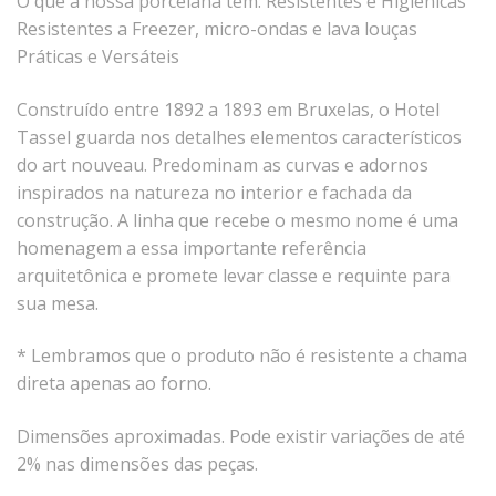
O que a nossa porcelana tem:
Resistentes e Higiênicas
Tassel
Resistentes a Freezer, micro-ondas e lava louças
Práticas e Versáteis
STUDIO GERMER
Conceito
Construído entre 1892 a 1893 em Bruxelas, o Hotel
Tassel guarda nos detalhes elementos característicos
Origem
do art nouveau. Predominam as curvas e adornos
LINHA PROFISSIONAL
inspirados na natureza no interior e fachada da
construção. A linha que recebe o mesmo nome é uma
Buffet Pro
homenagem a essa importante referência
Cubas
arquitetônica e promete levar classe e requinte para
Finger Food
sua mesa.
Pratos
* Lembramos que o produto não é resistente a chama
Quilo Certo
direta apenas ao forno.
Cafeteria
Cafeteria Pro
Dimensões aproximadas. Pode existir variações de até
Complementos
2% nas dimensões das peças.
Xícaras E Canecas