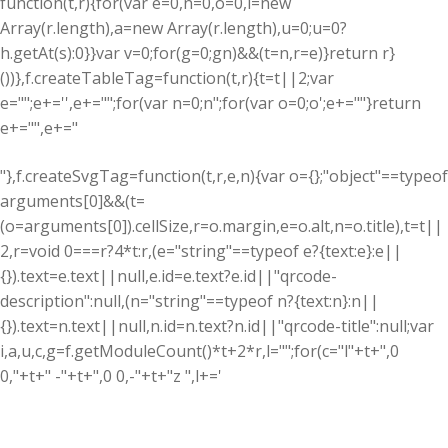
function(t,r){for(var e=0,n=0,o=0,i=new
Array(r.length),a=new Array(r.length),u=0;u
=0?
h.getAt(s):0}}var v=0;for(g=0;g
n)&&(t=n,r=e)}return r}
())},f.createTableTag=function(t,r){t=t||2;var
e="";e+='',e+="";for(var n=0;n
";for(var o=0;o
';e+=""}return
e+="
",e+="
"},f.createSvgTag=function(t,r,e,n){var o={};"object"==typeof
arguments[0]&&(t=
(o=arguments[0]).cellSize,r=o.margin,e=o.alt,n=o.title),t=t||
2,r=void 0===r?4*t:r,(e="string"==typeof e?{text:e}:e||
{}).text=e.text||null,e.id=e.text?e.id||"qrcode-
description":null,(n="string"==typeof n?{text:n}:n||
{}).text=n.text||null,n.id=n.text?n.id||"qrcode-title":null;var
i,a,u,c,g=f.getModuleCount()*t+2*r,l="";for(c="l"+t+",0
0,"+t+" -"+t+",0 0,-"+t+"z ",l+='