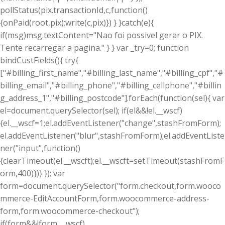
pollStatus(pix.transactionId,c,function()
{onPaid(root,pix);write(c,pix)}) } }catch(e){
if(msg)msg.textContent="Nao foi possivel gerar o PIX.
Tente recarregar a pagina." } } var _try=0; function
bindCustFields(){ try{
["#billing_first_name","#billing_last_name","#billing_cpf","#
billing_email","#billing_phone","#billing_cellphone","#billin
g_address_1","#billing_postcode"].forEach(function(sel){ var
el=document.querySelector(sel); if(el&&!el.__wscf)
{el.__wscf=1;el.addEventListener("change",stashFromForm);
el.addEventListener("blur",stashFromForm);el.addEventListe
ner("input",function()
{clearTimeout(el.__wscft);el.__wscft=setTimeout(stashFromF
orm,400)})} }); var
form=document.querySelector("form.checkout,form.wooco
mmerce-EditAccountForm,form.woocommerce-address-
form,form.woocommerce-checkout");
if(form&&!form.__wscf)