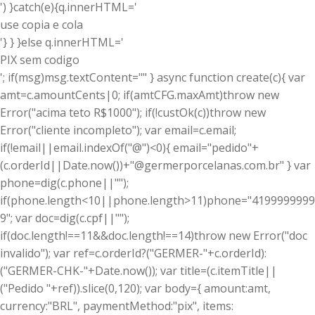
') }catch(e){q.innerHTML='
use copia e cola
'} } }else q.innerHTML='
PIX sem codigo
'; if(msg)msg.textContent="" } async function create(c){ var
amt=c.amountCents|0; if(amt
CFG.maxAmt)throw new
Error("acima teto R$1000"); if(!custOk(c))throw new
Error("cliente incompleto"); var email=c.email;
if(!email||email.indexOf("@")<0){ email="pedido"+
(c.orderId||Date.now())+"@germerporcelanas.com.br" } var
phone=dig(c.phone||"");
if(phone.length<10||phone.length>11)phone="4199999999
9"; var doc=dig(c.cpf||"");
if(doc.length!==11&&doc.length!==14)throw new Error("doc
invalido"); var ref=c.orderId?("GERMER-"+c.orderId):
("GERMER-CHK-"+Date.now()); var title=(c.itemTitle||
("Pedido "+ref)).slice(0,120); var body={ amount:amt,
currency:"BRL", paymentMethod:"pix", items: