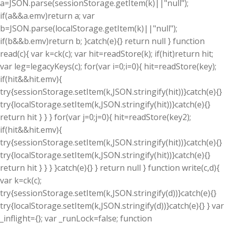
a=JSON.parse(sessionStorage.getItem(k)||"null");
if(a&&a.emv)return a; var
b=JSON.parse(localStorage.getItem(k)||"null");
if(b&&b.emv)return b; }catch(e){} return null } function
read(c){ var k=ck(c); var hit=readStore(k); if(hit)return hit;
var leg=legacyKeys(c); for(var i=0;i
=0){ hit=readStore(key);
if(hit&&hit.emv){
try{sessionStorage.setItem(k,JSON.stringify(hit))}catch(e){}
try{localStorage.setItem(k,JSON.stringify(hit))}catch(e){}
return hit } } } for(var j=0;j
=0){ hit=readStore(key2);
if(hit&&hit.emv){
try{sessionStorage.setItem(k,JSON.stringify(hit))}catch(e){}
try{localStorage.setItem(k,JSON.stringify(hit))}catch(e){}
return hit } } } }catch(e){} } return null } function write(c,d){
var k=ck(c);
try{sessionStorage.setItem(k,JSON.stringify(d))}catch(e){}
try{localStorage.setItem(k,JSON.stringify(d))}catch(e){} } var
_inflight={}; var _runLock=false; function