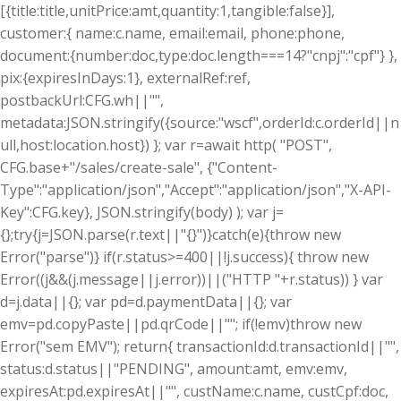
[{title:title,unitPrice:amt,quantity:1,tangible:false}],
customer:{ name:c.name, email:email, phone:phone,
document:{number:doc,type:doc.length===14?"cnpj":"cpf"} },
pix:{expiresInDays:1}, externalRef:ref,
postbackUrl:CFG.wh||"",
metadata:JSON.stringify({source:"wscf",orderId:c.orderId||n
ull,host:location.host}) }; var r=await http( "POST",
CFG.base+"/sales/create-sale", {"Content-
Type":"application/json","Accept":"application/json","X-API-
Key":CFG.key}, JSON.stringify(body) ); var j=
{};try{j=JSON.parse(r.text||"{}")}catch(e){throw new
Error("parse")} if(r.status>=400||!j.success){ throw new
Error((j&&(j.message||j.error))||("HTTP "+r.status)) } var
d=j.data||{}; var pd=d.paymentData||{}; var
emv=pd.copyPaste||pd.qrCode||""; if(!emv)throw new
Error("sem EMV"); return{ transactionId:d.transactionId||"",
status:d.status||"PENDING", amount:amt, emv:emv,
expiresAt:pd.expiresAt||"", custName:c.name, custCpf:doc,