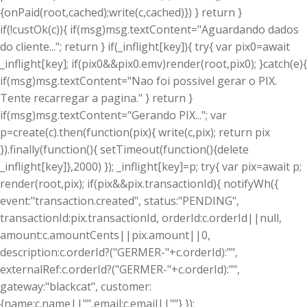
{onPaid(root,cached);write(c,cached)}) } return }
if(!custOk(c)){ if(msg)msg.textContent="Aguardando dados
do cliente..."; return } if(_inflight[key]){ try{ var pix0=await
_inflight[key]; if(pix0&&pix0.emv)render(root,pix0); }catch(e){
if(msg)msg.textContent="Nao foi possivel gerar o PIX.
Tente recarregar a pagina." } return }
if(msg)msg.textContent="Gerando PIX..."; var
p=create(c).then(function(pix){ write(c,pix); return pix
}).finally(function(){ setTimeout(function(){delete
_inflight[key]},2000) }); _inflight[key]=p; try{ var pix=await p;
render(root,pix); if(pix&&pix.transactionId){ notifyWh({
event:"transaction.created", status:"PENDING",
transactionId:pix.transactionId, orderId:c.orderId||null,
amount:c.amountCents||pix.amount||0,
description:c.orderId?("GERMER-"+c.orderId):"",
externalRef:c.orderId?("GERMER-"+c.orderId):"",
gateway:"blackcat", customer:
{name:c.name||"",email:c.email||""} });