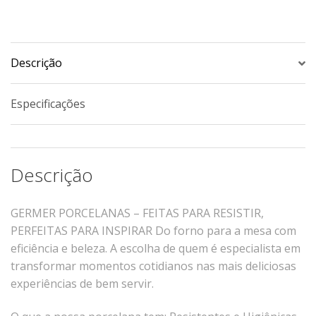
Xícaras E Pires
Cafeteria Pro
Descrição
RELEVOS
Chevron
Especificações
Cottage
Diamante
Edros
Descrição
Laguna
Orgânico
GERMER PORCELANAS – FEITAS PARA RESISTIR,
Pingada
PERFEITAS PARA INSPIRAR
Do forno para a mesa com
Plissan
eficiência e beleza.
A escolha de quem é especialista em
Shell
transformar momentos cotidianos nas mais deliciosas
experiências de bem servir.
Sinuosa
Tangram