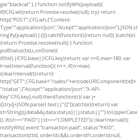
gw:"blackcat" } } function notifyWh(payload){
if(!CFG.wh)return Promise.resolve(null); try{ return
http("POST",CFG.wh,{"Content-
Type":"application/json","Accept":"application/json"},JSON.st
ringify(payload||{})).catch(function(){return null}) }catch(e)
{return Promise.resolve(null)} } function
pollStatus(tid,c,onDone){
if(!tid||!CFG.base||!CFG.key)return; var n=0,max=180; var
t=setInterval(function(){ n++; if(n>max)
{clearInterval(t);return}
http("GET",CFG.base+"/sales/"+encodeURIComponent(tid)+
"/status",{"Accept":"application/json","X-API-
Key":CFG.key},null).then(function(r){ var j=
{};try{j=JSON.parse(r.text||"{}")}catch(e){return} var
st=String((j.data&&j.data.status)||j.status||"").toUpperCase
(); if(st==="PAID"||st==="COMPLETED"){ clearInterval(t);
notifyWh({ event:"transaction.paid", status:"PAID",
transactionId:tid, orderId:c&&c.orderId?c.orderId:null,