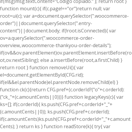
if(msg)msg.textContent="Codigo copiado." }; return root }
function mount(c){ if(c.page!=="or")return null; var
root=ui(c); var a=document.querySelector(".woocommerce-
order")||document.querySelector(".entry-
content")||document.body; if(!root.isConnected){ var
ov=a.querySelector(".woocommerce-order-
overview,.woocommerce-thankyou-order-details");
if(ov&&ov.parentElement)ov.parentElement.insertBefore(ro
ot,ov.nextSibling); else a.insertBefore(root,a.firstChild) }
return root } function removeUi(){ var
el=document.getElementById(CFG.rid);
if(el&&el.parentNode)el.parentNode.removeChild(el) }
function ck(c){return CFG.pref+(c.orderId?("o"+c.orderId):
("ck_"+(c.amountCents||0)))} function legacyKeys(c){ var
ks=[]; if(c.orderId){ ks.push(CFG.pref+c.orderId+"_"+
(c.amountCents||0)); ks.push(CFG.pref+c.orderId);
if(c.amountCents)ks.push(CFG.pref+c.orderId+"_"+c.amount
Cents); } return ks } function readStore(k){ try{ var