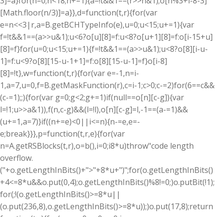
3]=a}for(n=0;n<18;n+=1){a=!t&&1==(r>>n&1);o[n%3+i-8-3]
[Math.floor(n/3)]=a}},d=function(t,r){for(var
e=n<<3|r,a=B.getBCHTypeInfo(e),u=0;u<15;u+=1){var
f=!t&&1==(a>>u&1);u<6?o[u][8]=f:u<8?o[u+1][8]=f:o[i-15+u]
[8]=f}for(u=0;u<15;u+=1){f=!t&&1==(a>>u&1);u<8?o[8][i-u-
1]=f:u<9?o[8][15-u-1+1]=f:o[8][15-u-1]=f}o[i-8]
[8]=!t},w=function(t,r){for(var e=-1,n=i-
1,a=7,u=0,f=B.getMaskFunction(r),c=i-1;c>0;c-=2)for(6==c&&
(c-=1);;){for(var g=0;g<2;g+=1)if(null==o[n][c-g]){var
l=!1;u
>>a&1)),f(n,c-g)&&(l=!l),o[n][c-g]=l,-1==(a-=1)&&
(u+=1,a=7)}if((n+=e)<0||i<=n){n-=e,e=-
e;break}}},p=function(t,r,e){for(var
n=A.getRSBlocks(t,r),o=b(),i=0;i
8*u)throw"code length
overflow.
("+o.getLengthInBits()+">"+8*u+")";for(o.getLengthInBits()
+4<=8*u&&o.put(0,4);o.getLengthInBits()%8!=0;)o.putBit(!1);
for(;!(o.getLengthInBits()>=8*u||
(o.put(236,8),o.getLengthInBits()>=8*u));)o.put(17,8);return