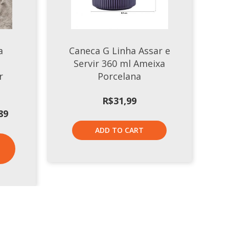
a
Caneca G Linha Assar e
Servir 360 ml Ameixa
r
Porcelana
R$
31,99
Price
89
range:
ADD TO CART
R$496,13
through
R$887,89