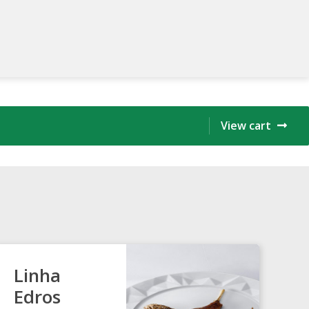
AJUDA – ENGLISH
COMPRA E ENVIO – ENGLISH
View cart
MINHA CONTA – ENGLISH
RMOS DE USO – ENGLISH
Linha
Edros