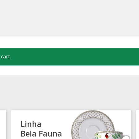
RA LOJISTAS – ENGLISH
CARRINHO – ENGLISH
CENTRAL DE 
cart.
– ENGLISH
FINALIZAR COMPRA – ENGLISH
LOJA – ENGLISH
DE PRIVACIDADE – ENGLISH
SOBRE A GERMER – ENGLISH
TE
Linha
Bela Fauna