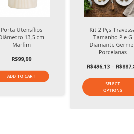
Porta Utensílios
Kit 2 Pçs Travess
Diâmetro 13,5 cm
Tamanho P e G
Marfim
Diamante Germe
Porcelanas
R$
99,99
R$
496,13
–
R$
887,
ADD TO CART
SELECT
OPTIONS