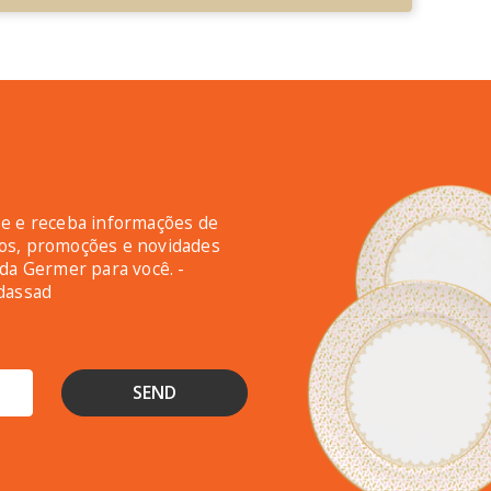
e e receba informações de
os, promoções e novidades
 da Germer para você. -
dassad