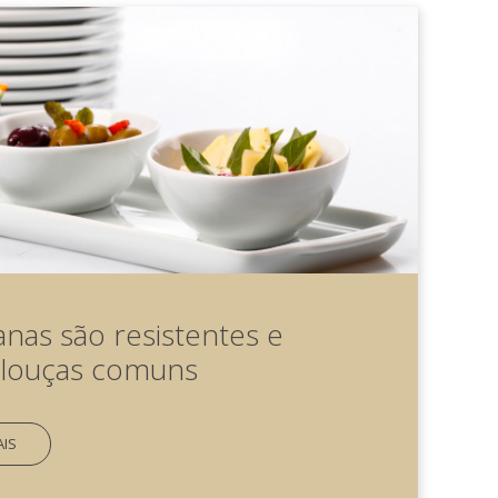
nas são resistentes e
s louças comuns
AIS