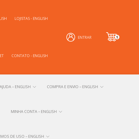
LISH
LOJISTAS - ENGLISH
1
ENTRAR
it
e
m
ET
CONTATO - ENGLISH
AJUDA – ENGLISH
COMPRA E ENVIO – ENGLISH
MINHA CONTA – ENGLISH
RMOS DE USO – ENGLISH