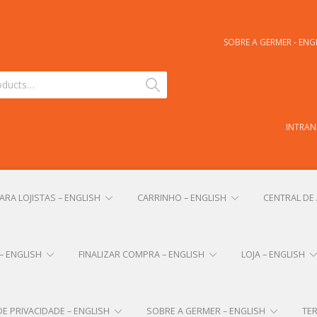
SOBRE A GERMER - ENG
Search
INTRAN
RA LOJISTAS – ENGLISH
CARRINHO – ENGLISH
CENTRAL DE 
– ENGLISH
FINALIZAR COMPRA – ENGLISH
LOJA – ENGLISH
DE PRIVACIDADE – ENGLISH
SOBRE A GERMER – ENGLISH
TE