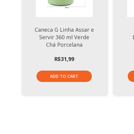
Caneca G Linha Assar e
a
Servir 360 ml Verde
Chá Porcelana
R$
31,99
ADD TO CART