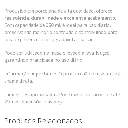
Tassel
Produzido em porcelana de alta qualidade, oferece
STUDIO GERMER
resistência
,
durabilidade
e
excelente acabamento
.
Com capacidade de
350 ml
, é ideal para uso diário,
Conceito
preservando melhor o conteúdo e contribuindo para
Origem
uma experiência mais agradável ao servir.
LINHA PROFISSIONAL
Pode ser utilizado na mesa e levado à lava-louças,
Buffet Pro
garantindo praticidade no uso diário.
Cubas
Informação importante:
O produto não é resistente à
Finger Food
chama direta.
Pratos
Quilo Certo
Dimensões aproximadas. Pode existir variações de até
Cafeteria
2% nas dimensões das peças.
Cafeteria Pro
Complementos
Produtos Relacionados
Xícaras E Canecas