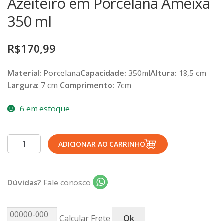
Azeiteiro em Porcelana Ameixa
TERMOS DE USO
Complementos
350 ml
Copos
TROCAS E DEVOLUÇÕES
Galheteiro
R$
170,99
Growler
Material:
Porcelana
Capacidade:
350ml
Altura:
18,5 cm
Petisqueira
Largura:
7 cm
Comprimento:
7cm
Prato Pizza
Sopeiras
6 em estoque
Tigelas
Travessas
Azeiteiro
ADICIONAR AO CARRINHO
em
CAFETERIA
Porcelana
Canecas
Ameixa
Dúvidas?
Fale conosco
Complementos
350
ml
Decorados
quantidade
Profissionais
Calcular Frete
Ok