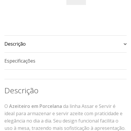
Xícaras E Pires
Cafeteria Pro
RELEVOS
Chevron
Descrição
Cottage
Diamante
Especificações
Edros
Laguna
Orgânico
Descrição
Pingada
Plissan
O
Azeiteiro em Porcelana
da linha Assar e Servir é
Shell
ideal para armazenar e servir azeite com praticidade e
Sinuosa
elegância no dia a dia. Seu design funcional facilita o
Tangram
uso à mesa, trazendo mais sofisticação à apresentação.