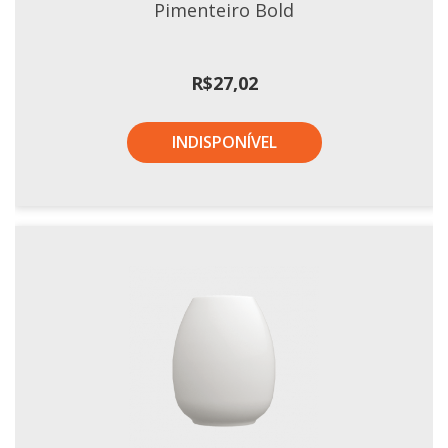
Pimenteiro Bold
Tassel
STUDIO GERMER
R$
27,02
Conceito
Origem
INDISPONÍVEL
LINHA PROFISSIONAL
Buffet Pro
Cubas
Finger Food
Pratos
Quilo Certo
Cafeteria
Cafeteria Pro
Complementos
Xícaras E Canecas