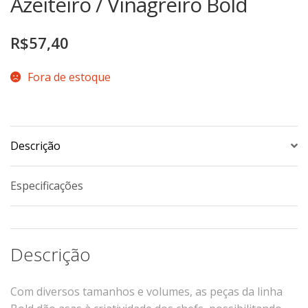
Azeiteiro / Vinagreiro Bold
TERMOS DE USO
Complementos
R$
57,40
Copos
TROCAS E DEVOLUÇÕES
Galheteiro
Fora de estoque
Growler
Petisqueira
Prato Pizza
Sopeiras
Descrição
Tigelas
Especificações
Travessas
CAFETERIA
Canecas
Descrição
Complementos
Decorados
Com diversos tamanhos e volumes, as peças da linha
Profissionais