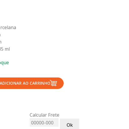
rcelana
m
m
35 ml
oque
ADICIONAR AO CARRINHO
Calcular Frete
Ok