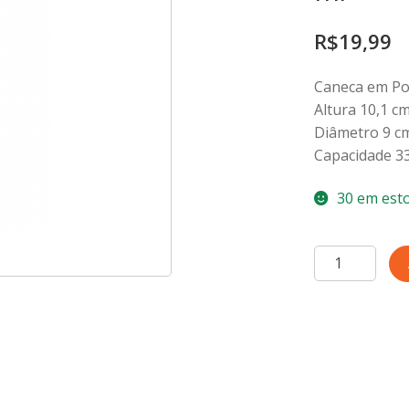
R$
19,99
Caneca em Po
Altura 10,1 c
Diâmetro 9 c
Capacidade 3
30 em est
Caneca
Chá
Café
Shell
Branca
335
ml