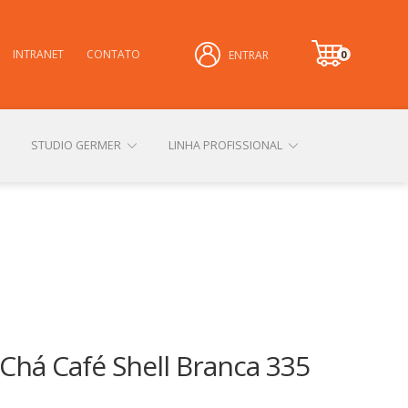
INTRANET
CONTATO
0
ENTRAR
it
e
m
STUDIO GERMER
LINHA PROFISSIONAL
CONHEÇA NOSSAS LOJAS FÍSICAS
 PRIVACIDADE
SOBRE A GERMER
Chá Café Shell Branca 335