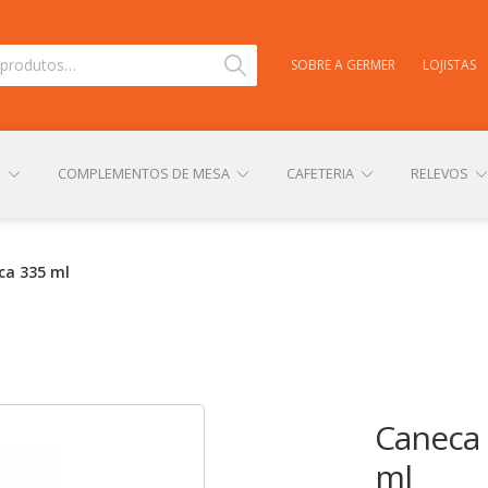
Pesquisar
SOBRE A GERMER
LOJISTAS
S
COMPLEMENTOS DE MESA
CAFETERIA
RELEVOS
TAS
CARRINHO
CENTRAL DE AJUDA
COMPRA E ENVIO
ca 335 ml
NHA CONTA
PERSONALIZAÇÃO DE PRODUTOS
POLÍTICA DE
Caneca 
ml