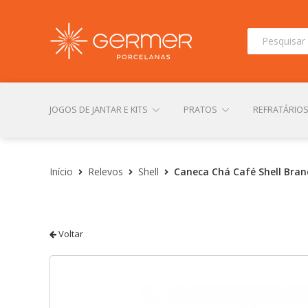
Pesquisar
por:
JOGOS DE JANTAR E KITS
PRATOS
REFRATÁRIO
INÍCIO
ÁREA DO LOJISTA
ARQUIVOS PARA LOJIS
Início
Relevos
Shell
Caneca Chá Café Shell Bran
CONTATO
FINALIZAR COMPRA
LOJA
MI
Voltar
TERMOS DE USO
TROCAS E DEVOLUÇÕES