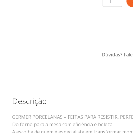
Refratária
10
cm
Amarela
218
ml
quantidade
Dúvidas?
Fale
Descrição
GERMER PORCELANAS – FEITAS PARA RESISTIR, PERF
Do forno para a mesa com eficiência e beleza.
A escolha de quem é especialista em transformar mome