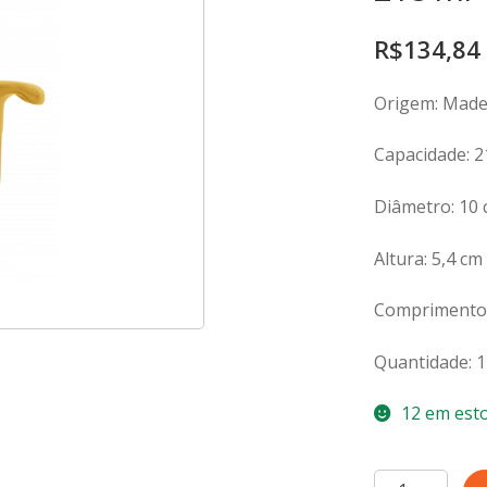
R$
134,84
Origem: Made 
Capacidade: 2
Diâmetro: 10
Altura: 5,4 cm
Comprimento:
Quantidade: 1
12 em est
Cocotte