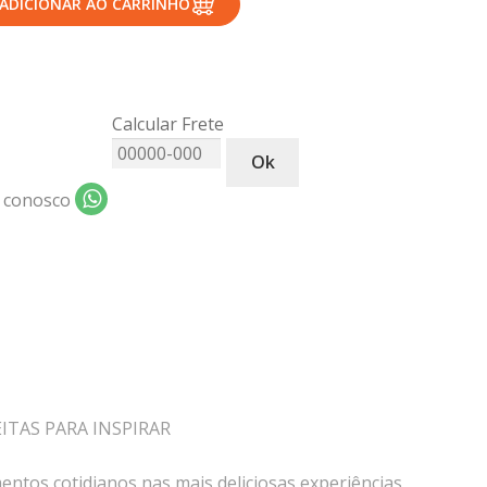
ADICIONAR AO CARRINHO
Calcular Frete
Ok
 conosco
EITAS PARA INSPIRAR
ntos cotidianos nas mais deliciosas experiências