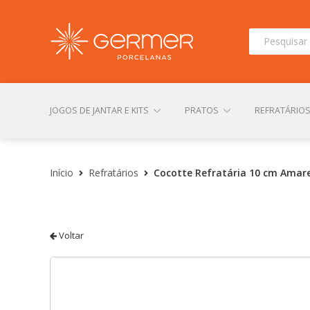
Pesquisar
por:
JOGOS DE JANTAR E KITS
PRATOS
REFRATÁRIO
INÍCIO
ÁREA DO LOJISTA
ARQUIVOS PARA LOJIS
Início
Refratários
Cocotte Refratária 10 cm Amare
CONTATO
FINALIZAR COMPRA
LOJA
MI
Voltar
TERMOS DE USO
TROCAS E DEVOLUÇÕES