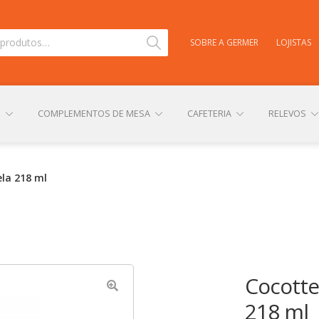
Pesquisar
SOBRE A GERMER
LOJISTAS
S
COMPLEMENTOS DE MESA
CAFETERIA
RELEVOS
TAS
CARRINHO
CENTRAL DE AJUDA
COMPRA E ENVIO
la 218 ml
NHA CONTA
PERSONALIZAÇÃO DE PRODUTOS
POLÍTICA DE
Cocotte
218 ml