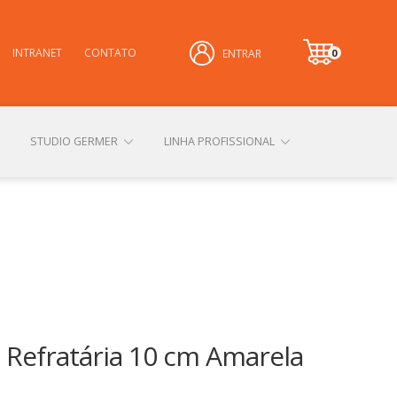
INTRANET
CONTATO
0
ENTRAR
it
e
m
STUDIO GERMER
LINHA PROFISSIONAL
CONHEÇA NOSSAS LOJAS FÍSICAS
 PRIVACIDADE
SOBRE A GERMER
 Refratária 10 cm Amarela