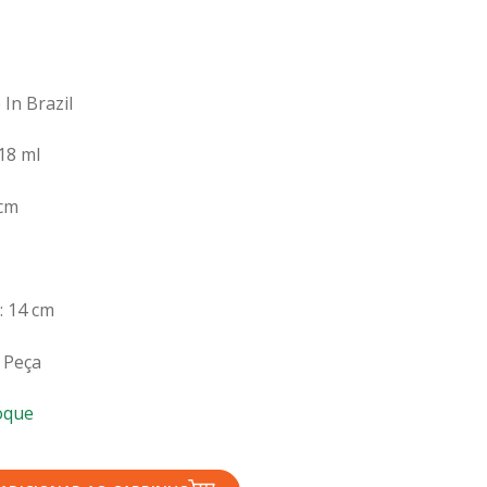
In Brazil
18 ml
 cm
 14 cm
 Peça
oque