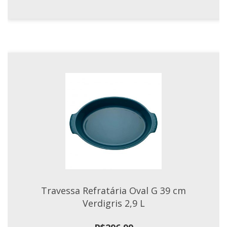
R$887,89
Travessa Refratária Oval G 39 cm
Verdigris 2,9 L