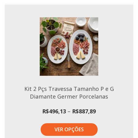
Kit 2 Pçs Travessa Tamanho P e G
Diamante Germer Porcelanas
Faixa
R$
496,13
–
R$
887,89
de
preço:
VER OPÇÕES
R$496,13
através