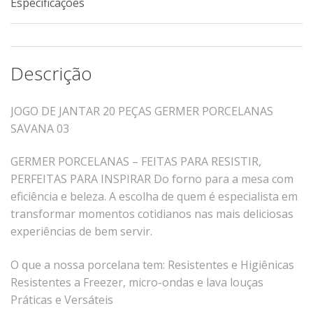
Especificações
Xícaras E Pires
Cafeteria Pro
RELEVOS
Descrição
Chevron
JOGO DE JANTAR 20 PEÇAS GERMER PORCELANAS
Cottage
SAVANA 03
Diamante
Edros
GERMER PORCELANAS – FEITAS PARA RESISTIR,
Laguna
PERFEITAS PARA INSPIRAR
Do forno para a mesa com
eficiência e beleza.
A escolha de quem é especialista em
Orgânico
transformar momentos cotidianos nas mais deliciosas
Pingada
experiências de bem servir.
Plissan
Shell
O que a nossa porcelana tem:
Resistentes e Higiênicas
Sinuosa
Resistentes a Freezer, micro-ondas e lava louças
Práticas e Versáteis
Tangram