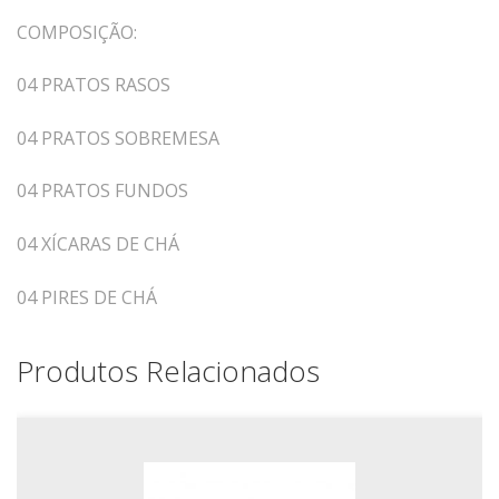
Tassel
COMPOSIÇÃO:
STUDIO GERMER
04 PRATOS RASOS
Conceito
04 PRATOS SOBREMESA
Origem
LINHA PROFISSIONAL
04 PRATOS FUNDOS
Buffet Pro
04 XÍCARAS DE CHÁ
Cubas
Finger Food
04 PIRES DE CHÁ
Pratos
Quilo Certo
Produtos Relacionados
Cafeteria
Cafeteria Pro
Complementos
Xícaras E Canecas