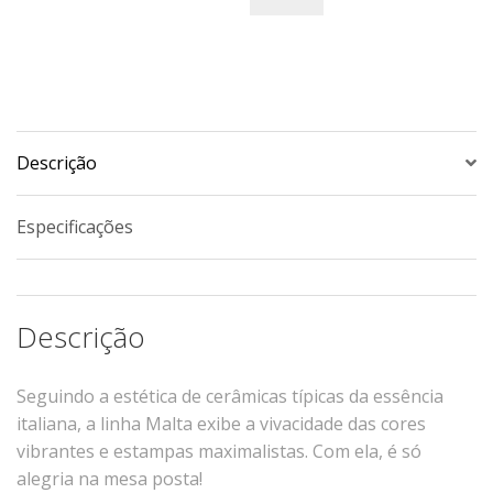
Xícaras E Pires
Cafeteria Pro
RELEVOS
Chevron
Descrição
Cottage
Diamante
Especificações
Edros
Laguna
Orgânico
Descrição
Pingada
Plissan
Seguindo a estética de cerâmicas típicas da essência
Shell
italiana, a linha Malta exibe a vivacidade das cores
Sinuosa
vibrantes e estampas maximalistas. Com ela, é só
Tangram
alegria na mesa posta!