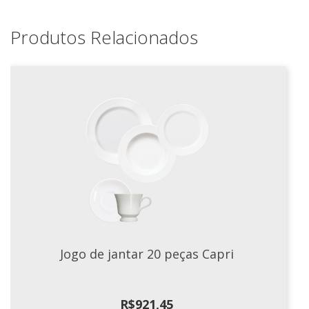
Tassel
Produtos Relacionados
STUDIO GERMER
Conceito
Origem
LINHA PROFISSIONAL
Buffet Pro
Cubas
Finger Food
Pratos
Quilo Certo
Cafeteria
Jogo de jantar 20 peças Capri
Cafeteria Pro
Complementos
Xícaras E Canecas
R$
921,45