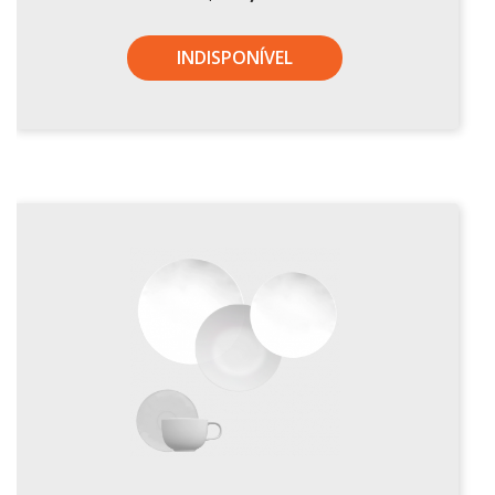
Xícaras E Pires
INDISPONÍVEL