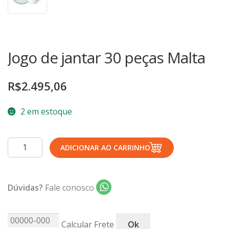
TERMOS DE USO
Complementos
Copos
TROCAS E DEVOLUÇÕES
Galheteiro
Jogo de jantar 30 peças Malta
Growler
Petisqueira
R$
2.495,06
Prato Pizza
Sopeiras
2 em estoque
Tigelas
Travessas
Jogo
ADICIONAR AO CARRINHO
de
CAFETERIA
jantar
Canecas
30
Dúvidas?
Fale conosco
peças
Complementos
Malta
Decorados
quantidade
Calcular Frete
Ok
Profissionais