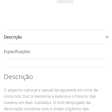
Xícaras E Pires
Cafeteria Pro
RELEVOS
Chevron
Descrição
Cottage
Diamante
Especificações
Edros
Laguna
Orgânico
Descrição
Pingada
Plissan
O aspecto natural e casual da aquarela em tons de
Shell
cinza nos traz à memória a beleza e o frescor das
Sinuosa
nuvens em dias nublados. O tom despojado da
Tangram
decoração combina com o
shape
orgânico das