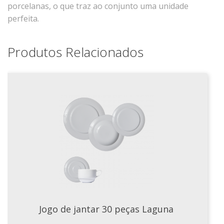
porcelanas, o que traz ao conjunto uma unidade
Tassel
perfeita.
STUDIO GERMER
Conceito
Produtos Relacionados
Origem
LINHA PROFISSIONAL
Buffet Pro
Cubas
Finger Food
Pratos
Quilo Certo
Cafeteria
Cafeteria Pro
Complementos
Jogo de jantar 30 peças Laguna
Xícaras E Canecas