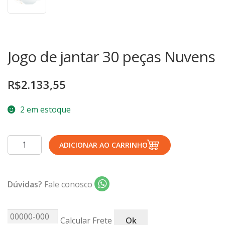
TERMOS DE USO
Complementos
Copos
TROCAS E DEVOLUÇÕES
Galheteiro
Jogo de jantar 30 peças Nuvens
Growler
Petisqueira
R$
2.133,55
Prato Pizza
Sopeiras
2 em estoque
Tigelas
Travessas
Jogo
ADICIONAR AO CARRINHO
de
CAFETERIA
jantar
Canecas
30
Dúvidas?
Fale conosco
peças
Complementos
Nuvens
Decorados
quantidade
Calcular Frete
Ok
Profissionais