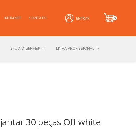
INTRANET
CONTATO
0
ENTRAR
it
e
m
STUDIO GERMER
LINHA PROFISSIONAL
CONHEÇA NOSSAS LOJAS FÍSICAS
 PRIVACIDADE
SOBRE A GERMER
 jantar 30 peças Off white