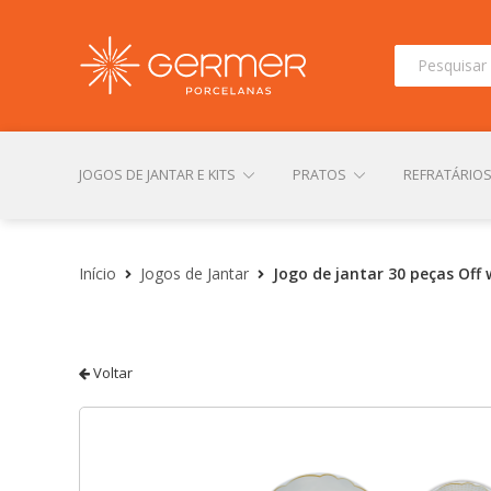
Pesquisar
por:
JOGOS DE JANTAR E KITS
PRATOS
REFRATÁRIO
INÍCIO
ÁREA DO LOJISTA
ARQUIVOS PARA LOJIS
Início
Jogos de Jantar
Jogo de jantar 30 peças Off 
CONTATO
FINALIZAR COMPRA
LOJA
MI
Voltar
TERMOS DE USO
TROCAS E DEVOLUÇÕES