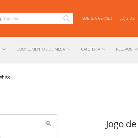
Pesquisar
SOBRE A GERMER
LOJISTAS
S
COMPLEMENTOS DE MESA
CAFETERIA
RELEVOS
TAS
CARRINHO
CENTRAL DE AJUDA
COMPRA E ENVIO
white
NHA CONTA
PERSONALIZAÇÃO DE PRODUTOS
POLÍTICA DE
Jogo de