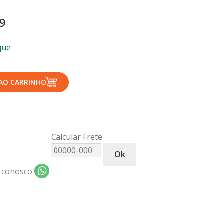
99
que
 AO CARRINHO
Calcular Frete
Ok
 conosco