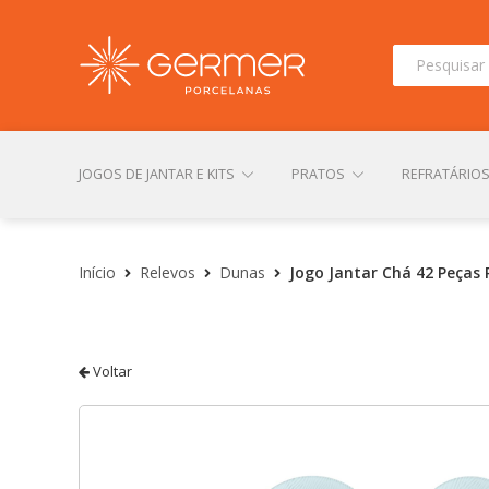
Pesquisar
por:
JOGOS DE JANTAR E KITS
PRATOS
REFRATÁRIO
INÍCIO
ÁREA DO LOJISTA
ARQUIVOS PARA LOJIS
Início
Relevos
Dunas
Jogo Jantar Chá 42 Peças 
CONTATO
FINALIZAR COMPRA
LOJA
MI
Voltar
TERMOS DE USO
TROCAS E DEVOLUÇÕES