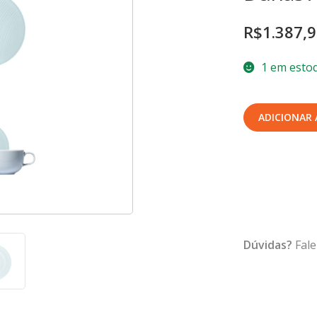
R$
1.387,
1 em esto
Jogo
ADICIONAR
Jantar
Chá
42
Peças
Relevo
Dunas
Azul
Dúvidas?
Fale
quantidade