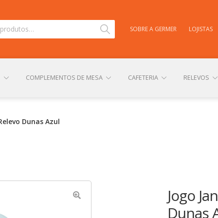
Pesquisar
SOBRE A GERMER
LOJISTAS
S
COMPLEMENTOS DE MESA
CAFETERIA
RELEVOS
TAS
CARRINHO
CENTRAL DE AJUDA
COMPRA E ENVIO
Relevo Dunas Azul
NHA CONTA
PERSONALIZAÇÃO DE PRODUTOS
POLÍTICA DE
Jogo Ja
Dunas A