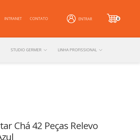
INTRANET
CONTATO
0
ENTRAR
it
e
m
STUDIO GERMER
LINHA PROFISSIONAL
CONHEÇA NOSSAS LOJAS FÍSICAS
 PRIVACIDADE
SOBRE A GERMER
ntar Chá 42 Peças Relevo
zul