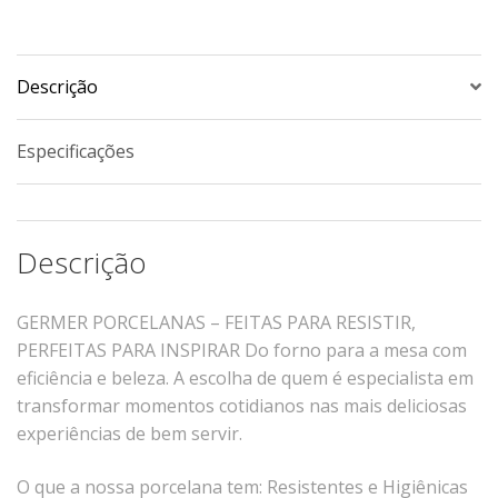
quantidade
Xícaras E Pires
Cafeteria Pro
Descrição
RELEVOS
Chevron
Especificações
Cottage
Diamante
Edros
Descrição
Laguna
Orgânico
GERMER PORCELANAS – FEITAS PARA RESISTIR,
Pingada
PERFEITAS PARA INSPIRAR
Do forno para a mesa com
eficiência e beleza.
A escolha de quem é especialista em
Plissan
transformar momentos cotidianos nas mais deliciosas
Shell
experiências de bem servir.
Sinuosa
Tangram
O que a nossa porcelana tem:
Resistentes e Higiênicas