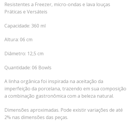
Tassel
Resistentes a Freezer, micro-ondas e lava louças
Práticas e Versáteis
STUDIO GERMER
Capacidade: 360 ml
Conceito
Origem
Altura: 06 cm
LINHA PROFISSIONAL
Diâmetro: 12,5 cm
Buffet Pro
Quantidade: 06 Bowls
Cubas
Finger Food
A linha orgânica foi inspirada na aceitação da
Pratos
imperfeição da porcelana, trazendo em sua composição
Quilo Certo
a combinação gastronômica com a beleza natural.
Cafeteria
Dimensões aproximadas. Pode existir variações de até
Cafeteria Pro
2% nas dimensões das peças.
Complementos
Xícaras E Canecas