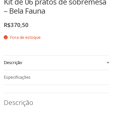
Kit de 06 pratos de sobremesa
TERMOS DE USO
Complementos
– Bela Fauna
Copos
TROCAS E DEVOLUÇÕES
Galheteiro
R$
370,50
Growler
Fora de estoque
Petisqueira
Prato Pizza
Sopeiras
Tigelas
Descrição
Travessas
Especificações
CAFETERIA
Canecas
Complementos
Descrição
Decorados
Profissionais