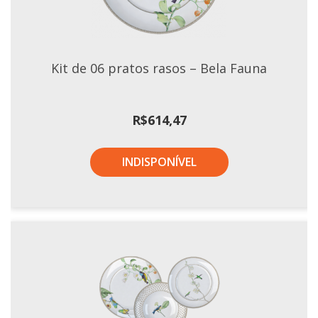
Tassel
STUDIO GERMER
Conceito
Kit de 06 pratos rasos – Bela Fauna
Origem
LINHA PROFISSIONAL
R$
614,47
Buffet Pro
INDISPONÍVEL
Cubas
Finger Food
Pratos
Quilo Certo
Cafeteria
Cafeteria Pro
Complementos
Xícaras E Canecas