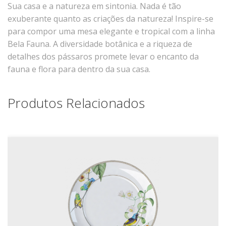
Sua casa e a natureza em sintonia. Nada é tão
Xícaras E Pires
exuberante quanto as criações da natureza! Inspire-se
Cafeteria Pro
para compor uma mesa elegante e tropical com a linha
Bela Fauna. A diversidade botânica e a riqueza de
RELEVOS
detalhes dos pássaros promete levar o encanto da
Chevron
fauna e flora para dentro da sua casa.
Cottage
Diamante
Produtos Relacionados
Edros
Laguna
Orgânico
Pingada
Plissan
Shell
Sinuosa
Tangram