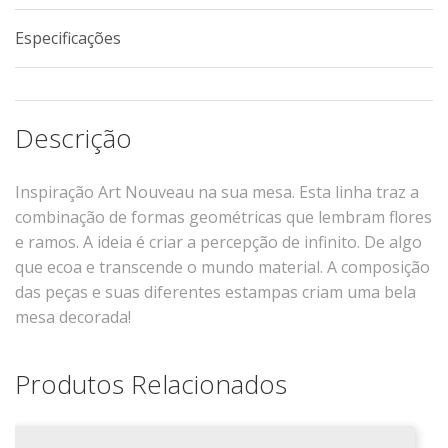
Xícaras E Pires
Especificações
Cafeteria Pro
RELEVOS
Descrição
Chevron
Cottage
Inspiração Art Nouveau na sua mesa. Esta linha traz a
Diamante
combinação de formas geométricas que lembram
flores
Edros
e ramos. A ideia é criar a percepção de infinito. De algo
Laguna
que ecoa e transcende o mundo material.
A composição
Orgânico
das peças e suas diferentes estampas criam uma bela
Pingada
mesa decorada!
Plissan
Shell
Produtos Relacionados
Sinuosa
Tangram