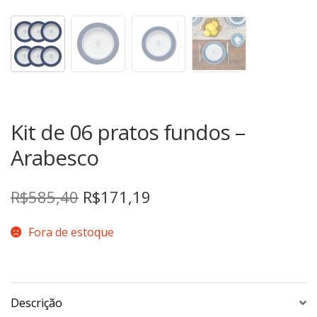
TERMOS DE USO
Complementos
Copos
TROCAS E DEVOLUÇÕES
Galheteiro
Growler
Petisqueira
Kit de 06 pratos fundos –
Prato Pizza
Sopeiras
Arabesco
Tigelas
Travessas
O
O
R$
585,40
R$
171,19
preço
preço
CAFETERIA
Fora de estoque
original
atual
Canecas
era:
é:
Complementos
Decorados
R$585,40.
R$171,19.
Descrição
Profissionais