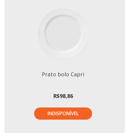
Tassel
STUDIO GERMER
Conceito
Origem
LINHA PROFISSIONAL
Buffet Pro
Cubas
Prato bolo Capri
Finger Food
Pratos
R$
98,86
Quilo Certo
Cafeteria
Cafeteria Pro
INDISPONÍVEL
Complementos
Xícaras E Canecas