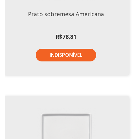
Tassel
Prato sobremesa Americana
STUDIO GERMER
Conceito
R$
78,81
Origem
LINHA PROFISSIONAL
INDISPONÍVEL
Buffet Pro
Cubas
Finger Food
Pratos
Quilo Certo
Cafeteria
Cafeteria Pro
Complementos
Xícaras E Canecas