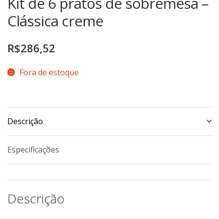
Kit de 6 pratos de sobremesa –
TERMOS DE USO
Complementos
Clássica creme
Copos
TROCAS E DEVOLUÇÕES
Galheteiro
R$
286,52
Growler
Fora de estoque
Petisqueira
Prato Pizza
Sopeiras
Tigelas
Descrição
Travessas
Especificações
CAFETERIA
Canecas
Complementos
Descrição
Decorados
Profissionais