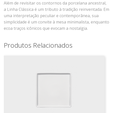
Além de revisitar os contornos da porcelana ancestral,
Xícaras E Pires
a Linha Clássica é um tributo à tradição reinventada. Em
Cafeteria Pro
uma interpretação peculiar e contemporânea, sua
simplicidade é um convite à mesa minimalista, enquanto
RELEVOS
ecoa traços icônicos que evocam a nostalgia.
Chevron
Cottage
Produtos Relacionados
Diamante
Edros
Laguna
Orgânico
Pingada
Plissan
Shell
Sinuosa
Tangram