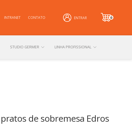
INTRANET
CONTATO
0
ENTRAR
it
e
m
STUDIO GERMER
LINHA PROFISSIONAL
CONHEÇA NOSSAS LOJAS FÍSICAS
 PRIVACIDADE
SOBRE A GERMER
6 pratos de sobremesa Edros