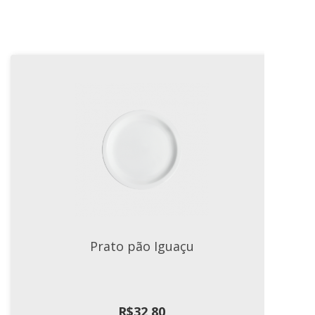
Prato pão Iguaçu
R$
32,80