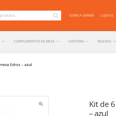
Pesquisar
SOBRE A GERMER
LOJISTAS
S
COMPLEMENTOS DE MESA
CAFETERIA
RELEVOS
TAS
CARRINHO
CENTRAL DE AJUDA
COMPRA E ENVIO
emesa Edros – azul
NHA CONTA
PERSONALIZAÇÃO DE PRODUTOS
POLÍTICA DE
Kit de 
– azul