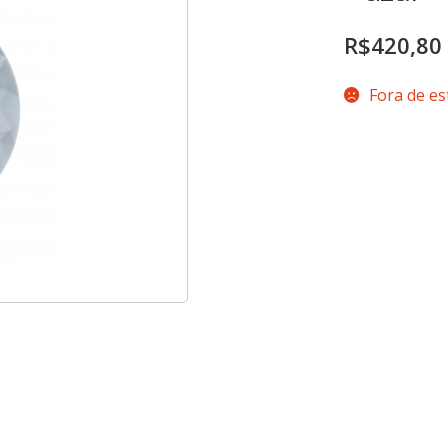
R$
420,80
Fora de e