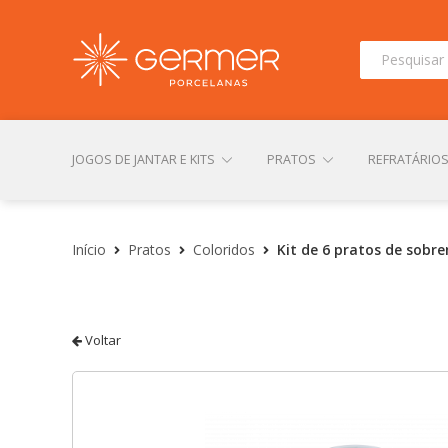
Pesquisar
por:
JOGOS DE JANTAR E KITS
PRATOS
REFRATÁRIO
INÍCIO
ÁREA DO LOJISTA
ARQUIVOS PARA LOJIS
Início
Pratos
Coloridos
Kit de 6 pratos de sobr
CONTATO
FINALIZAR COMPRA
LOJA
MI
Voltar
TERMOS DE USO
TROCAS E DEVOLUÇÕES