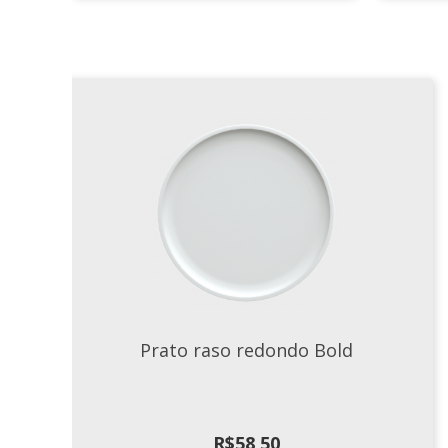
Prato raso redondo Bold
R$
58,50