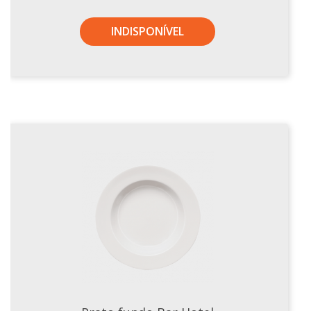
Tassel
INDISPONÍVEL
STUDIO GERMER
Conceito
Origem
LINHA PROFISSIONAL
Buffet Pro
Cubas
Finger Food
Pratos
Quilo Certo
Cafeteria
Cafeteria Pro
Complementos
Xícaras E Canecas