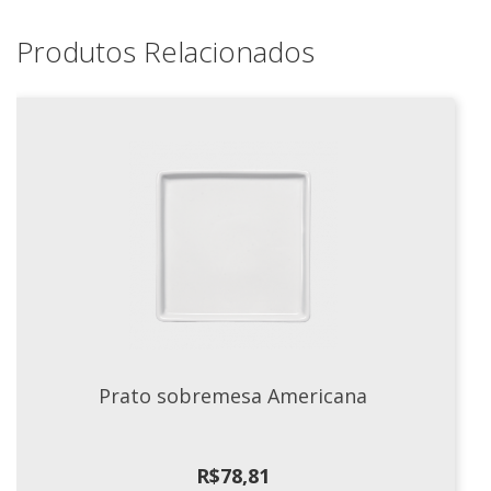
Xícaras E Pires
Produtos Relacionados
Cafeteria Pro
RELEVOS
Chevron
Cottage
Diamante
Edros
Laguna
Orgânico
Pingada
Plissan
Prato sobremesa Americana
Shell
Sinuosa
Tangram
R$
78,81