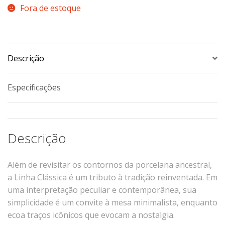
Fora de estoque
TERMOS DE USO
Complementos
Copos
TROCAS E DEVOLUÇÕES
Galheteiro
Descrição
Growler
Petisqueira
Especificações
Prato Pizza
Sopeiras
Tigelas
Descrição
Travessas
CAFETERIA
Além de revisitar os contornos da porcelana ancestral,
Canecas
a Linha Clássica é um tributo à tradição reinventada. Em
uma interpretação peculiar e contemporânea, sua
Complementos
simplicidade é um convite à mesa minimalista, enquanto
Decorados
ecoa traços icônicos que evocam a nostalgia.
Profissionais