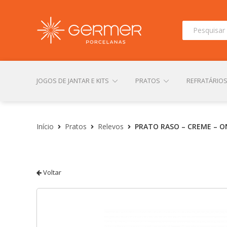
Pesquisar
por:
JOGOS DE JANTAR E KITS
PRATOS
REFRATÁRIO
INÍCIO
ÁREA DO LOJISTA
ARQUIVOS PARA LOJIS
Início
Pratos
Relevos
PRATO RASO – CREME – 
CONTATO
FINALIZAR COMPRA
LOJA
MI
Voltar
TERMOS DE USO
TROCAS E DEVOLUÇÕES