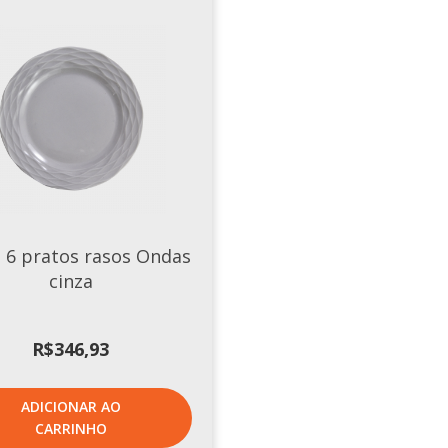
e 6 pratos rasos Ondas
cinza
R$
346,93
ADICIONAR AO
CARRINHO