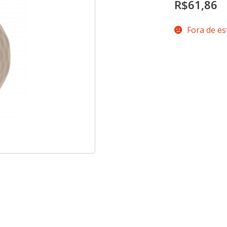
R$
61,86
Fora de e