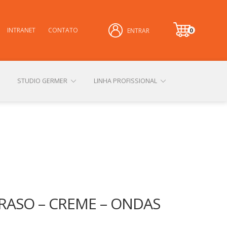
INTRANET
CONTATO
0
ENTRAR
it
e
m
STUDIO GERMER
LINHA PROFISSIONAL
CONHEÇA NOSSAS LOJAS FÍSICAS
 PRIVACIDADE
SOBRE A GERMER
RASO – CREME – ONDAS