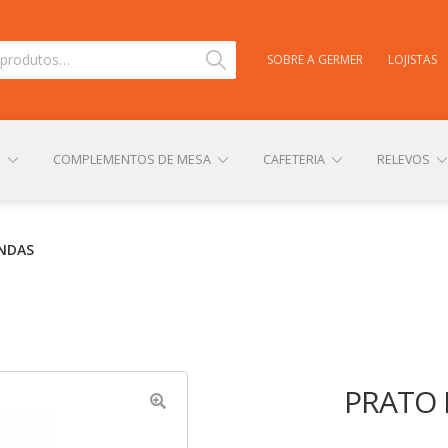
Pesquisar
SOBRE A GERMER
LOJISTAS
S
COMPLEMENTOS DE MESA
CAFETERIA
RELEVOS
TAS
CARRINHO
CENTRAL DE AJUDA
COMPRA E ENVIO
ONDAS
NHA CONTA
PERSONALIZAÇÃO DE PRODUTOS
POLÍTICA DE
PRATO 