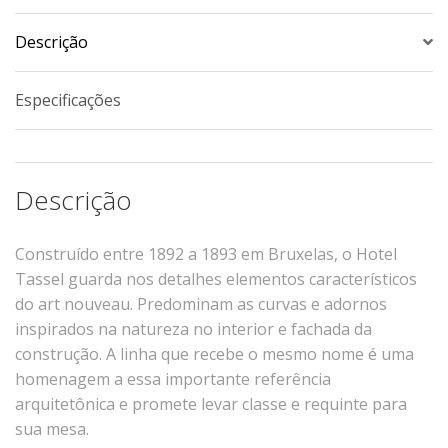
Xícaras E Pires
Descrição
Cafeteria Pro
RELEVOS
Especificações
Chevron
Cottage
Diamante
Descrição
Edros
Laguna
Construído entre 1892 a 1893 em Bruxelas, o Hotel
Tassel guarda nos detalhes elementos característicos
Orgânico
do art nouveau. Predominam as curvas e adornos
Pingada
inspirados na natureza no interior e fachada da
Plissan
construção. A linha que recebe o mesmo nome é uma
Shell
homenagem a essa importante referência
Sinuosa
arquitetônica e promete levar classe e requinte para
sua mesa.
Tangram