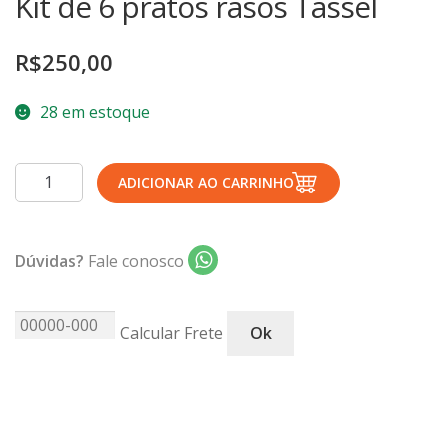
Kit de 6 pratos rasos Tassel
TERMOS DE USO
Complementos
R$
250,00
Copos
TROCAS E DEVOLUÇÕES
Galheteiro
28 em estoque
Growler
Petisqueira
Kit
Prato Pizza
ADICIONAR AO CARRINHO
de
Sopeiras
6
Tigelas
pratos
Dúvidas?
Fale conosco
Travessas
rasos
Tassel
CAFETERIA
quantidade
Calcular Frete
Ok
Canecas
Complementos
Decorados
Profissionais