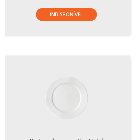
Xícaras E Pires
INDISPONÍVEL