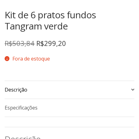
TERMOS DE USO
Complementos
Kit de 6 pratos fundos
Copos
TROCAS E DEVOLUÇÕES
Tangram verde
Galheteiro
Growler
O
O
R$
503,84
R$
299,20
Petisqueira
preço
preço
Prato Pizza
Fora de estoque
original
atual
Sopeiras
era:
é:
Tigelas
Travessas
R$503,84.
R$299,20.
Descrição
CAFETERIA
Especificações
Canecas
Complementos
Decorados
Descrição
Profissionais