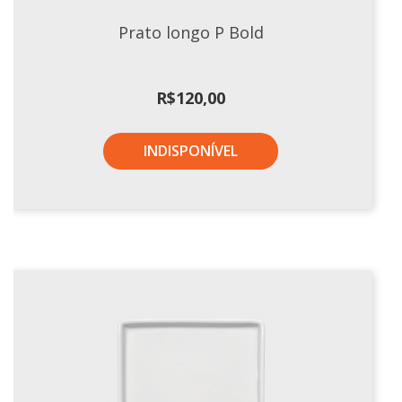
Tassel
Prato longo P Bold
STUDIO GERMER
Conceito
R$
120,00
Origem
LINHA PROFISSIONAL
INDISPONÍVEL
Buffet Pro
Cubas
Finger Food
Pratos
Quilo Certo
Cafeteria
Cafeteria Pro
Complementos
Xícaras E Canecas