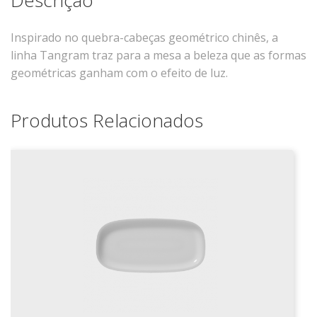
Xícaras E Pires
Cafeteria Pro
Inspirado no quebra-cabeças geométrico chinês, a
linha Tangram traz para a mesa a beleza que as formas
RELEVOS
geométricas ganham com o efeito de luz.
Chevron
Cottage
Produtos Relacionados
Diamante
Edros
Laguna
Orgânico
Pingada
Plissan
Shell
Sinuosa
Tangram