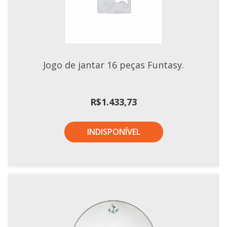
Tassel
STUDIO GERMER
Conceito
Origem
Jogo de jantar 16 peças Funtasy.
LINHA PROFISSIONAL
R$
1.433,73
Buffet Pro
Cubas
INDISPONÍVEL
Finger Food
Pratos
Quilo Certo
Cafeteria
Cafeteria Pro
Complementos
Xícaras E Canecas