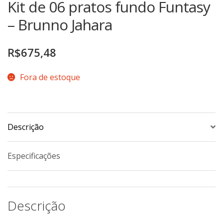
Kit de 06 pratos fundo Funtasy
TERMOS DE USO
Complementos
– Brunno Jahara
Copos
TROCAS E DEVOLUÇÕES
Galheteiro
R$
675,48
Growler
Petisqueira
Fora de estoque
Prato Pizza
Sopeiras
Tigelas
Descrição
Travessas
CAFETERIA
Especificações
Canecas
Complementos
Descrição
Decorados
Profissionais