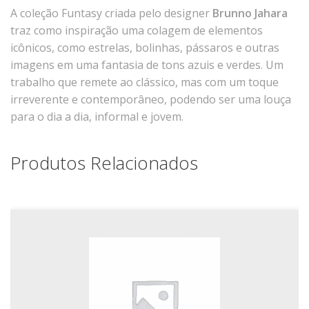
A coleção Funtasy criada pelo designer
Brunno Jahara
Xícaras E Pires
traz como inspiração uma colagem de elementos
Cafeteria Pro
icônicos, como estrelas, bolinhas, pássaros e outras
RELEVOS
imagens em uma fantasia de tons azuis e verdes. Um
trabalho que remete ao clássico, mas com um toque
Chevron
irreverente e contemporâneo, podendo ser uma louça
Cottage
para o dia a dia, informal e jovem.
Diamante
Edros
Produtos Relacionados
Laguna
Orgânico
Pingada
Plissan
Shell
Sinuosa
Tangram