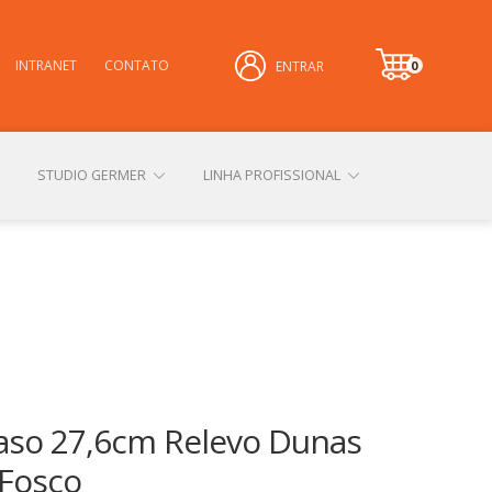
INTRANET
CONTATO
0
ENTRAR
it
e
m
STUDIO GERMER
LINHA PROFISSIONAL
CONHEÇA NOSSAS LOJAS FÍSICAS
 PRIVACIDADE
SOBRE A GERMER
aso 27,6cm Relevo Dunas
Fosco