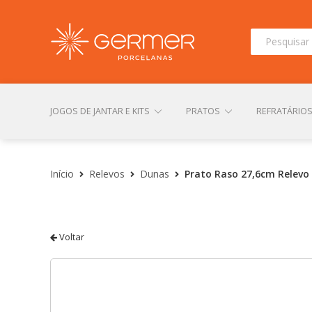
Pesquisar
por:
JOGOS DE JANTAR E KITS
PRATOS
REFRATÁRIO
INÍCIO
ÁREA DO LOJISTA
ARQUIVOS PARA LOJIS
Início
Relevos
Dunas
Prato Raso 27,6cm Relevo
CONTATO
FINALIZAR COMPRA
LOJA
MI
Voltar
TERMOS DE USO
TROCAS E DEVOLUÇÕES