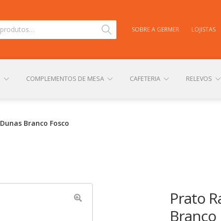
Pesquisar
SOBRE A GERMER
LOJISTAS
S
COMPLEMENTOS DE MESA
CAFETERIA
RELEVOS
TAS
CARRINHO
CENTRAL DE AJUDA
COMPRA E ENVIO
 Dunas Branco Fosco
NHA CONTA
PERSONALIZAÇÃO DE PRODUTOS
POLÍTICA DE
Prato R
Branco 