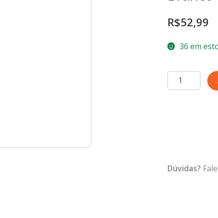
R$
52,99
36 em est
Prato
Raso
27,6cm
Relevo
Dunas
Branco
Fosco
quantidade
Dúvidas?
Fale