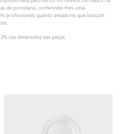
a impulsionada pelo vento. Os relevos formados na
ças de porcelana, conferindo-lhes uma
chefs profissionais quanto amadores que buscam
ias.
é 2% nas dimensões das peças.