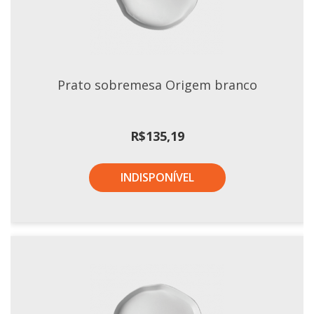
Tassel
STUDIO GERMER
Conceito
Prato sobremesa Origem branco
Origem
LINHA PROFISSIONAL
R$
135,19
Buffet Pro
Cubas
INDISPONÍVEL
Finger Food
Pratos
Quilo Certo
Cafeteria
Cafeteria Pro
Complementos
Xícaras E Canecas