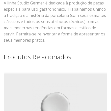
A linha Studio Germer é dedicada à produção de peças
Xícaras E Pires
especiais para uso gastronômico. Trabalhamos unindo
Cafeteria Pro
a tradição e a história da porcelana (com seus esmaltes
clássicos e todos os seus atributos técnicos) com as
RELEVOS
mais modernas tendências em formas e estilos de
Chevron
servir. Permita-se reinventar a forma de apresentar os
seus melhores pratos.
Cottage
Diamante
Produtos Relacionados
Edros
Laguna
Orgânico
Pingada
Plissan
Shell
Sinuosa
Tangram