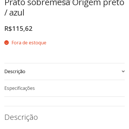
Prato sobremesa Origem preto
TERMOS DE USO
Complementos
/ azul
Copos
TROCAS E DEVOLUÇÕES
Galheteiro
R$
115,62
Growler
Fora de estoque
Petisqueira
Prato Pizza
Sopeiras
Tigelas
Descrição
Travessas
Especificações
CAFETERIA
Canecas
Complementos
Descrição
Decorados
Profissionais