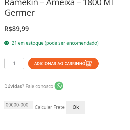
Ramekin – Ameixa – 1800 Ml
TERMOS DE USO
Complementos
Germer
Copos
TROCAS E DEVOLUÇÕES
Galheteiro
R$
89,99
Growler
21 em estoque (pode ser encomendado)
Petisqueira
Prato Pizza
Ramekin
Sopeiras
ADICIONAR AO CARRINHO
-
Tigelas
Ameixa
Travessas
-
Dúvidas?
Fale conosco
1800
CAFETERIA
Ml
Canecas
Germer
Calcular Frete
Ok
Complementos
quantidade
Decorados
Profissionais