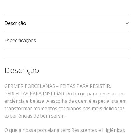
Xícaras E Pires
Cafeteria Pro
Descrição
RELEVOS
Chevron
Especificações
Cottage
Diamante
Edros
Descrição
Laguna
Orgânico
GERMER PORCELANAS – FEITAS PARA RESISTIR,
Pingada
PERFEITAS PARA INSPIRAR
Do forno para a mesa com
eficiência e beleza.
A escolha de quem é especialista em
Plissan
transformar momentos cotidianos nas mais deliciosas
Shell
experiências de bem servir.
Sinuosa
Tangram
O que a nossa porcelana tem:
Resistentes e Higiênicas