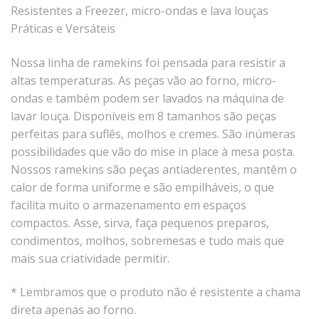
Tassel
Resistentes a Freezer, micro-ondas e lava louças
Práticas e Versáteis
STUDIO GERMER
Nossa linha de ramekins foi pensada para resistir a
Conceito
altas temperaturas. As peças vão ao forno, micro-
Origem
ondas e também podem ser lavados na máquina de
lavar louça. Disponíveis em 8 tamanhos são peças
LINHA PROFISSIONAL
perfeitas para suflês, molhos e cremes. São inúmeras
Buffet Pro
possibilidades que vão do mise in place à mesa posta.
Cubas
Nossos ramekins são peças antiaderentes, mantêm o
calor de forma uniforme e são empilháveis, o que
Finger Food
facilita muito o armazenamento em espaços
Pratos
compactos. Asse, sirva, faça pequenos preparos,
Quilo Certo
condimentos, molhos, sobremesas e tudo mais que
Cafeteria
mais sua criatividade permitir.
Cafeteria Pro
Complementos
* Lembramos que o produto não é resistente a chama
Xícaras E Canecas
direta apenas ao forno.