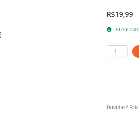
R$
19,99
70 em est
Ramekin
Refratário
Verdigris
180
ml
Porcelana
quantidade
Dúvidas?
Fale