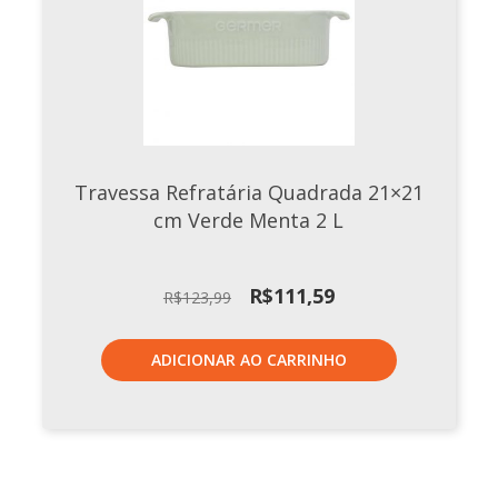
Travessa Refratária Quadrada 21×21
cm Verde Menta 2 L
O
O
R$
111,59
R$
123,99
preço
preço
original
atual
ADICIONAR AO CARRINHO
era:
é:
R$123,99.
R$111,59.