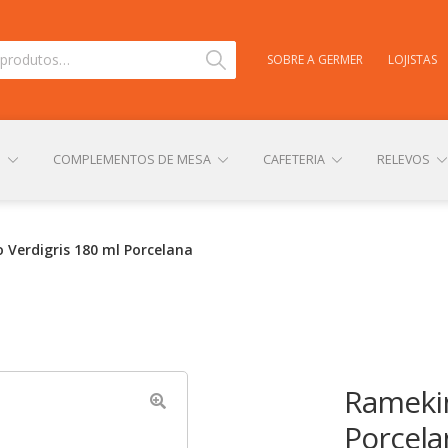
Pesquisar
SOBRE A GERMER
LOJISTAS
S
COMPLEMENTOS DE MESA
CAFETERIA
RELEVOS
TAS
CARRINHO
CENTRAL DE AJUDA
COMPRA E ENVIO
 Verdigris 180 ml Porcelana
NHA CONTA
PERSONALIZAÇÃO DE PRODUTOS
POLÍTICA DE
Ramekin
Porcela