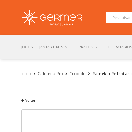
Pesquisar
por:
JOGOS DE JANTAR E KITS
PRATOS
REFRATÁRIO
INÍCIO
ÁREA DO LOJISTA
ARQUIVOS PARA LOJIS
Início
Cafeteria Pro
Colorido
Ramekin Refratário
CONTATO
FINALIZAR COMPRA
LOJA
MI
Voltar
TERMOS DE USO
TROCAS E DEVOLUÇÕES