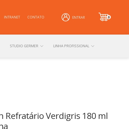
INTRANET
CONTATO
0
ENTRAR
it
e
m
STUDIO GERMER
LINHA PROFISSIONAL
CONHEÇA NOSSAS LOJAS FÍSICAS
 PRIVACIDADE
SOBRE A GERMER
 Refratário Verdigris 180 ml
na