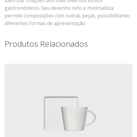
valorizar criações dos mais diversos estilos
Xícaras E Pires
gastronômicos. Seu desenho reto e minimalista
permite composições com outras peças, possibilitando
Cafeteria Pro
diferentes formas de apresentação.
RELEVOS
Chevron
Produtos Relacionados
Cottage
Diamante
Edros
Laguna
Orgânico
Pingada
Plissan
Shell
Sinuosa
Tangram