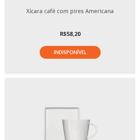
Tassel
Xícara café com pires Americana
STUDIO GERMER
Conceito
R$
58,20
Origem
LINHA PROFISSIONAL
INDISPONÍVEL
Buffet Pro
Cubas
Finger Food
Pratos
Quilo Certo
Cafeteria
Cafeteria Pro
Complementos
Xícaras E Canecas