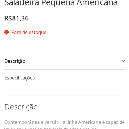
Saladeira Pequena Americana
TERMOS DE USO
Complementos
R$
81,36
Copos
TROCAS E DEVOLUÇÕES
Galheteiro
Fora de estoque
Growler
Petisqueira
Prato Pizza
Sopeiras
Descrição
Tigelas
Especificações
Travessas
CAFETERIA
Canecas
Descrição
Complementos
Decorados
Contemporânea e versátil, a linha Americana é capaz de
Profissionais