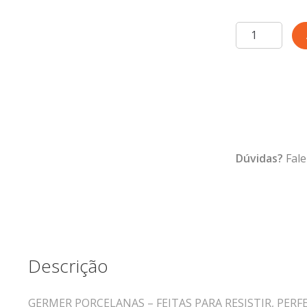
Suporte
para
Filtro
100
Azul
Vintage
200
ml
Dúvidas?
Fale
quantidade
Descrição
GERMER PORCELANAS – FEITAS PARA RESISTIR, PERF