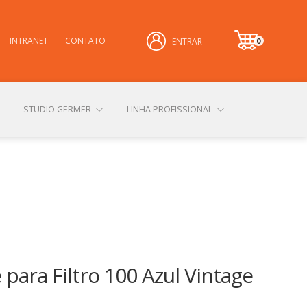
INTRANET
CONTATO
0
ENTRAR
it
e
m
STUDIO GERMER
LINHA PROFISSIONAL
CONHEÇA NOSSAS LOJAS FÍSICAS
 PRIVACIDADE
SOBRE A GERMER
 para Filtro 100 Azul Vintage