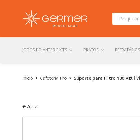
Pesquisar
por:
JOGOS DE JANTAR E KITS
PRATOS
REFRATÁRIO
INÍCIO
ÁREA DO LOJISTA
ARQUIVOS PARA LOJIS
Início
Cafeteria Pro
Suporte para Filtro 100 Azul 
CONTATO
FINALIZAR COMPRA
LOJA
MI
Voltar
TERMOS DE USO
TROCAS E DEVOLUÇÕES