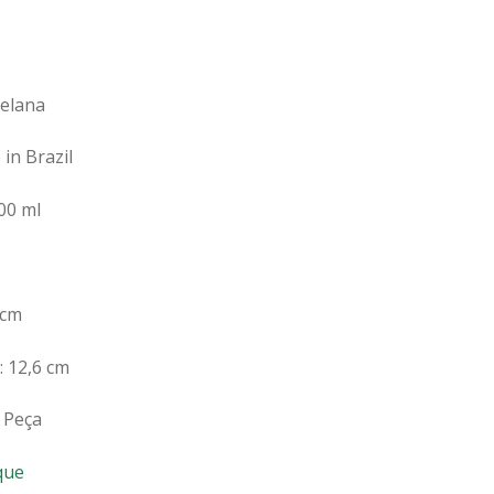
celana
in Brazil
00 ml
 cm
 12,6 cm
 Peça
que