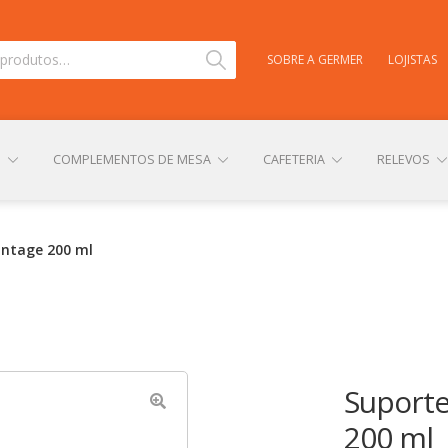
Pesquisar
SOBRE A GERMER
LOJISTAS
S
COMPLEMENTOS DE MESA
CAFETERIA
RELEVOS
TAS
CARRINHO
CENTRAL DE AJUDA
COMPRA E ENVIO
Vintage 200 ml
NHA CONTA
PERSONALIZAÇÃO DE PRODUTOS
POLÍTICA DE
Suporte
200 ml