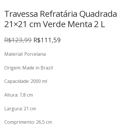
TERMOS DE USO
Complementos
Travessa Refratária Quadrada
Copos
TROCAS E DEVOLUÇÕES
21×21 cm Verde Menta 2 L
Galheteiro
Growler
O
O
R$
123,99
R$
111,59
Petisqueira
preço
preço
Prato Pizza
Material: Porcelana
original
atual
Sopeiras
Origem: Made in Brazil
era:
é:
Tigelas
Travessas
R$123,99.
R$111,59.
Capacidade: 2000 ml
CAFETERIA
Altura: 7,8 cm
Canecas
Largura: 21 cm
Complementos
Decorados
Comprimento: 26,5 cm
Profissionais