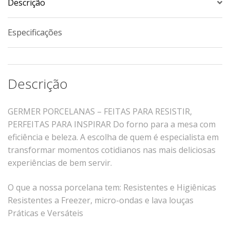
Descrição
Tassel
STUDIO GERMER
Especificações
Conceito
Origem
Descrição
LINHA PROFISSIONAL
Buffet Pro
GERMER PORCELANAS – FEITAS PARA RESISTIR,
Cubas
PERFEITAS PARA INSPIRAR
Do forno para a mesa com
Finger Food
eficiência e beleza.
A escolha de quem é especialista em
transformar momentos cotidianos nas mais deliciosas
Pratos
experiências de bem servir.
Quilo Certo
Cafeteria
O que a nossa porcelana tem:
Resistentes e Higiênicas
Cafeteria Pro
Resistentes a Freezer, micro-ondas e lava louças
Complementos
Práticas e Versáteis
Xícaras E Canecas