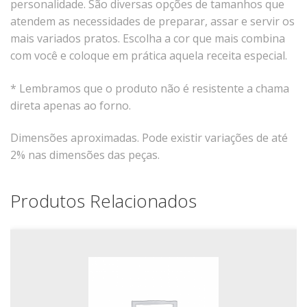
personalidade. São diversas opções de tamanhos que
Tassel
atendem as necessidades de preparar, assar e servir os
STUDIO GERMER
mais variados pratos. Escolha a cor que mais combina
com você e coloque em prática aquela receita especial.
Conceito
Origem
* Lembramos que o produto não é resistente a chama
direta apenas ao forno.
LINHA PROFISSIONAL
Dimensões aproximadas. Pode existir variações de até
Buffet Pro
2% nas dimensões das peças.
Cubas
Finger Food
Produtos Relacionados
Pratos
Quilo Certo
Cafeteria
Cafeteria Pro
Complementos
Xícaras E Canecas