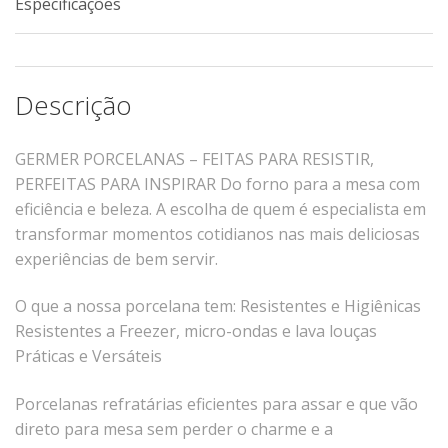
Especificações
Xícaras E Pires
Cafeteria Pro
RELEVOS
Descrição
Chevron
GERMER PORCELANAS – FEITAS PARA RESISTIR,
Cottage
PERFEITAS PARA INSPIRAR
Do forno para a mesa com
Diamante
eficiência e beleza.
A escolha de quem é especialista em
Edros
transformar momentos cotidianos nas mais deliciosas
Laguna
experiências de bem servir.
Orgânico
O que a nossa porcelana tem:
Resistentes e Higiênicas
Pingada
Resistentes a Freezer, micro-ondas e lava louças
Plissan
Práticas e Versáteis
Shell
Sinuosa
Porcelanas refratárias eficientes para assar e que vão
direto para mesa sem perder o charme e a
Tangram