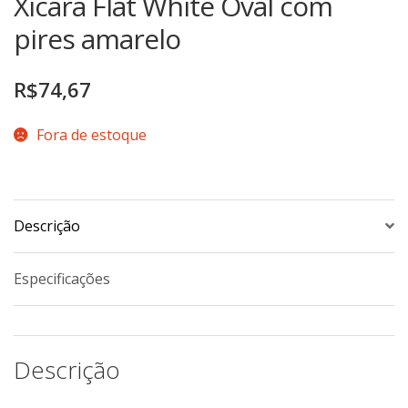
Xícara Flat White Oval com
TERMOS DE USO
Complementos
pires amarelo
Copos
TROCAS E DEVOLUÇÕES
Galheteiro
R$
74,67
Growler
Fora de estoque
Petisqueira
Prato Pizza
Sopeiras
Tigelas
Descrição
Travessas
Especificações
CAFETERIA
Canecas
Complementos
Descrição
Decorados
Profissionais