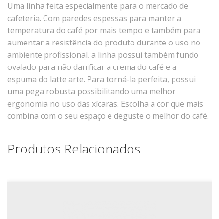
Uma linha feita especialmente para o mercado de
Xícaras E Pires
cafeteria. Com paredes espessas para manter a
Cafeteria Pro
temperatura do café por mais tempo e também para
aumentar a resistência do produto durante o uso no
RELEVOS
ambiente profissional, a linha possui também fundo
Chevron
ovalado para não danificar a crema do café e a
espuma do latte arte. Para torná-la perfeita, possui
Cottage
uma pega robusta possibilitando uma melhor
Diamante
ergonomia no uso das xícaras. Escolha a cor que mais
Edros
combina com o seu espaço e deguste o melhor do café.
Laguna
Orgânico
Produtos Relacionados
Pingada
Plissan
Shell
Sinuosa
Tangram