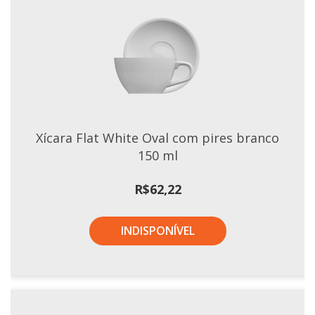
Tassel
STUDIO GERMER
Conceito
Origem
LINHA PROFISSIONAL
Xícara Flat White Oval com pires branco
Buffet Pro
150 ml
Cubas
Finger Food
R$
62,22
Pratos
Quilo Certo
INDISPONÍVEL
Cafeteria
Cafeteria Pro
Complementos
Xícaras E Canecas