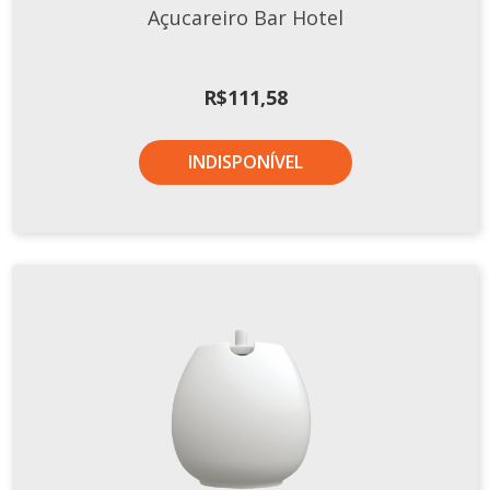
Açucareiro Bar Hotel
TERMOS DE USO
Complementos
Copos
TROCAS E DEVOLUÇÕES
R$
111,58
Galheteiro
Growler
INDISPONÍVEL
Petisqueira
Prato Pizza
Sopeiras
Tigelas
Travessas
CAFETERIA
Canecas
Complementos
Decorados
Profissionais