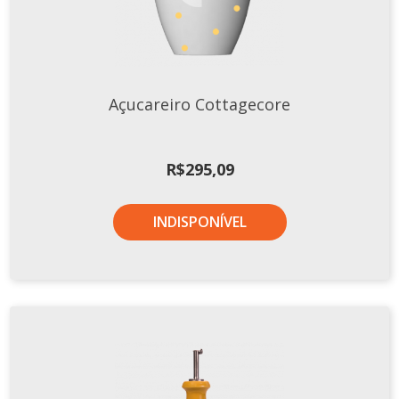
Tassel
STUDIO GERMER
Conceito
Açucareiro Cottagecore
Origem
LINHA PROFISSIONAL
R$
295,09
Buffet Pro
Cubas
INDISPONÍVEL
Finger Food
Pratos
Quilo Certo
Cafeteria
Cafeteria Pro
Complementos
Xícaras E Canecas