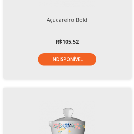
Xícaras E Pires
Cafeteria Pro
Açucareiro Bold
RELEVOS
Chevron
R$
105,52
Cottage
Diamante
INDISPONÍVEL
Edros
Laguna
Orgânico
Pingada
Plissan
Shell
Sinuosa
Tangram