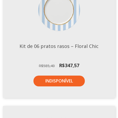
Kit de 06 pratos rasos – Floral Chic
O
O
R$
347,57
R$
585,40
preço
preço
original
atual
INDISPONÍVEL
era:
é:
R$585,40.
R$347,57.