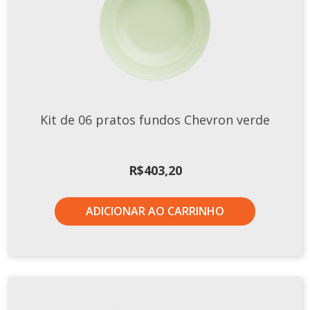
Tassel
STUDIO GERMER
Conceito
Origem
LINHA PROFISSIONAL
Kit de 06 pratos fundos Chevron verde
Buffet Pro
Cubas
R$
403,20
Finger Food
Pratos
ADICIONAR AO CARRINHO
Quilo Certo
Cafeteria
Cafeteria Pro
Complementos
Xícaras E Canecas