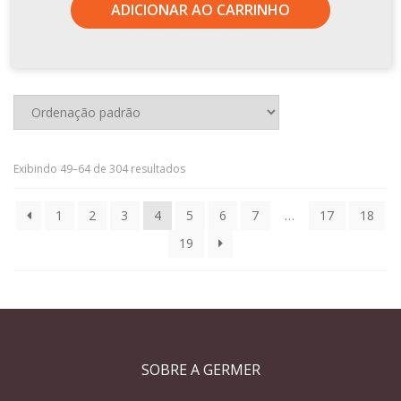
ADICIONAR AO CARRINHO
Exibindo 49–64 de 304 resultados
1
2
3
4
5
6
7
…
17
18
19
SOBRE A GERMER