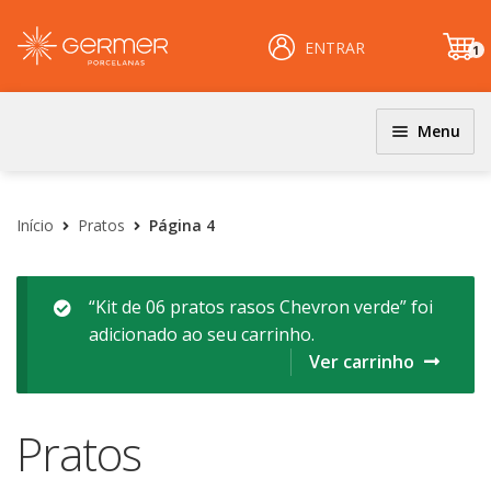
ENTRAR
1
it
e
m
Menu
JOGOS DE JANTAR E KITS
INÍCIO
Coloridos
Início
Pratos
Página 4
ÁREA DO LOJISTA
Decorados
Filetados
ARQUIVOS PARA LOJISTAS
“Kit de 06 pratos rasos Chevron verde” foi
adicionado ao seu carrinho.
PRATOS
CARRINHO
Ver carrinho
Clássicos
CENTRAL DE AJUDA
Coloridos
Pratos
Decorados
PERGUNTAS FREQUENTES
Esmalte Reagentes