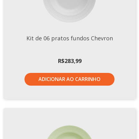
Xícaras E Pires
Cafeteria Pro
RELEVOS
Kit de 06 pratos fundos Chevron
Chevron
Cottage
Diamante
R$
283,99
Edros
Laguna
ADICIONAR AO CARRINHO
Orgânico
Pingada
Plissan
Shell
Sinuosa
Tangram