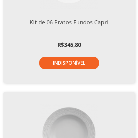
TERMOS DE USO
Complementos
Copos
Kit de 06 Pratos Fundos Capri
TROCAS E DEVOLUÇÕES
Galheteiro
Growler
R$
345,80
Petisqueira
Prato Pizza
INDISPONÍVEL
Sopeiras
Tigelas
Travessas
CAFETERIA
Canecas
Complementos
Decorados
Profissionais